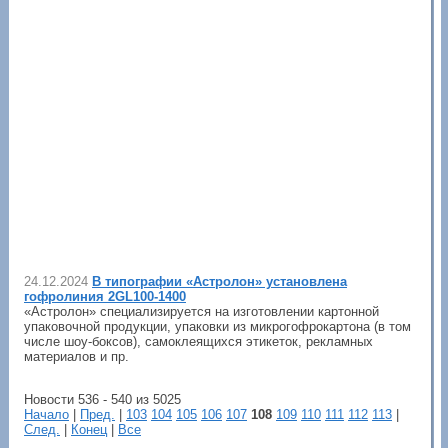
24.12.2024
В типографии «Астролон» установлена
гофролиния 2GL100-1400
«Астролон» специализируется на изготовлении картонной
упаковочной продукции, упаковки из микрогофрокартона (в том
числе шоу-боксов), самоклеящихся этикеток, рекламных
материалов и пр.
Новости 536 - 540 из 5025
Начало
|
Пред.
|
103
104
105
106
107
108
109
110
111
112
113
|
След.
|
Конец
|
Все