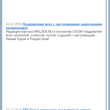
24.12.2024
Поздравляем всех с наступающими новогодними
праздниками!
Редакция портала WALZEN.RU и коллектив LIGUM поздравляет
всех читателей, клиентов, коллег и друзей с наступающим
Новым Годом и Рождеством!
24.12.2024
SFT Group перенесла ввод второго завода