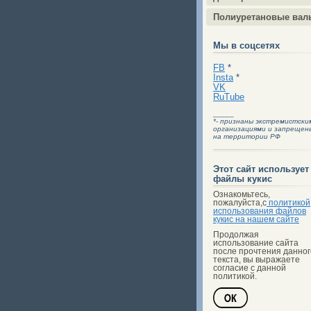
Полиуретановые вал
Мы в соцсетях
FB
*
Insta
*
VK
RuTube
_____
*- признаны экстремистски
организациями и запрещен
на территории РФ
Этот сайт использует
файлы кукис
Ознакомьтесь,
пожалуйста,с
политикой
использования файлов
кукис на нашем сайте
Продолжая
использование сайта
после прочтения данног
текста, вы выражаете
согласие с данной
политикой.