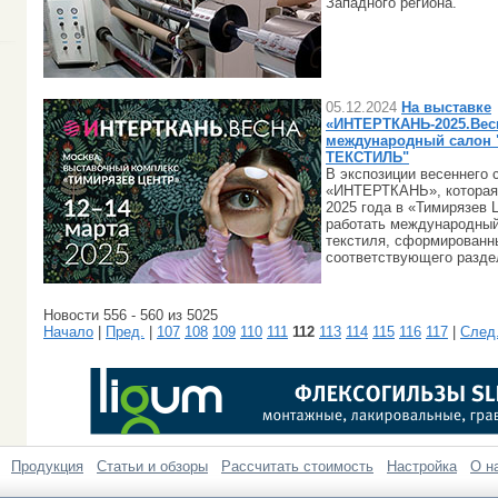
Западного региона.
05.12.2024
На выставке
«ИНТЕРТКАНЬ-2025.Весн
международный салон
ТЕКСТИЛЬ"
В экспозиции весеннего 
«ИНТЕРТКАНЬ», которая 
2025 года в «Тимирязев 
работать международный
текстиля, сформированн
соответствующего разде
Новости 556 - 560 из 5025
Начало
|
Пред.
|
107
108
109
110
111
112
113
114
115
116
117
|
След
Продукция
Статьи и обзоры
Рассчитать стоимость
Настройка
О н