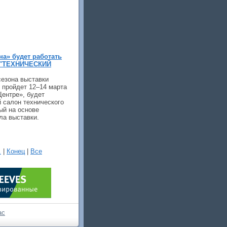
а» будет работать
 "ТЕХНИЧЕСКИЙ
сезона выставки
пройдет 12–14 марта
Центре», будет
 салон технического
ый на основе
ла выставки.
.
|
Конец
|
Все
ас