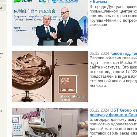
с Китаем
В городе Дунгуань прови
ы
промышленном центре юж
состоялась встреча выс
Группы «Илим» с потреб
компании.
06.12.2024
Каков год, та
ми
ы
Pantone объявил главны
года — им стал Mocha M
сайте института. Это шо
оттенок под кодом 17-12
представлен в виде взби
стеклянной чаше и пере
легкости.
05.12.2024
OST Group от
о
роспуску фольги в Сан
Благодаря данному шагу
полностью удовлетворит
данный материал и повыс
поставок своим заказчик