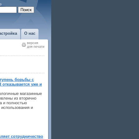
е
астройка
О нас
версия
для печати
тупень борьбы с
rd отказывается уже и
кологичные магазинные
товлены из вторично
а и полностью
 использования и
ляет сотрудничество