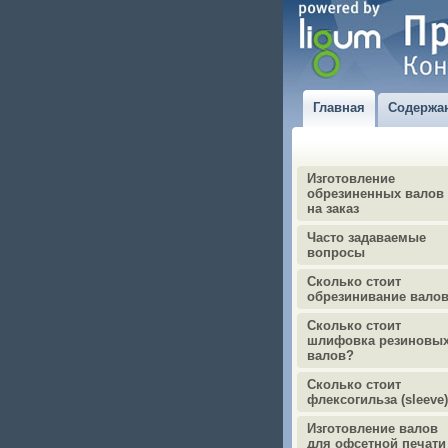
Главная
Содержа
Изготовление
обрезиненных валов
на заказ
Часто задаваемые
вопросы
Сколько стоит
обрезинивание вало
Сколько стоит
шлифовка резиновы
валов?
Сколько стоит
флексогильза (sleeve
Изготовление валов
для офсетной печати