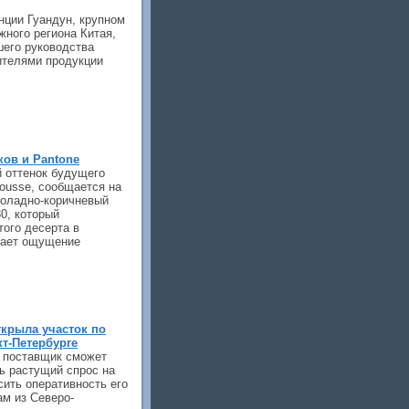
нции Гуандун, крупном
ного региона Китая,
шего руководства
ителями продукции
ков и Pantone
й оттенок будущего
ousse, сообщается на
коладно-коричневый
30, который
того десерта в
дает ощущение
крыла участок по
кт-Петербурге
 поставщик сможет
ь растущий спрос на
ить оперативность его
ам из Северо-