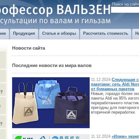
Поиск на сайт
ние
Продукция
Статьи и обзоры
Рассчитать стоимость
Н
Новости сайта
Последние новости из мира валов
11.12.2024
Следующая с
пакетами: сеть Aldi No
от бумажных пакетов
в?
Новые, гораздо более э
пакеты Aldi на 95% изго
переработанного пластик
х
пригодны для повторного
вторичной переработки.
)?
11.12.2024
«Илим» укреп