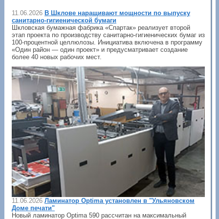
11.06.2026
В Шклове наращивают мощности по выпуску
санитарно-гигиенической бумаги
Шкловская бумажная фабрика «Спартак» реализует второй
этап проекта по производству санитарно-гигиенических бумаг из
100-процентной целлюлозы. Инициатива включена в программу
«Один район — один проект» и предусматривает создание
более 40 новых рабочих мест.
11.06.2026
Ламинатор Optima установлен в "Ульяновском
Доме печати"
Новый ламинатор Optima 590 рассчитан на максимальный