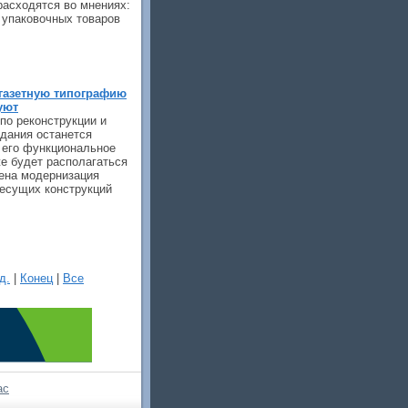
расходятся во мнениях:
е упаковочных товаров
газетную типографию
уют
по реконструкции и
дания останется
 его функциональное
е будет располагаться
ена модернизация
несущих конструкций
д.
|
Конец
|
Все
ас