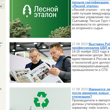
прошла сертификацию 
«Лесной эталон»
ы
«Лесной эталон» - это п
себя лучшие междунаро
практики управления ле
Сыктывкар Тиссью Груп 
возможности по цепочке 
из вторичного сырья.
ми
17.08.2023
Выставка Pul
ы
профессионалов ЦБП в
14-16 ноября 2023 года в
выставочном центре Экс
единственная в России 
и технологий для целлю
лесоперерабатывающей,
промышленности и СГИ.
17.08.2023
Изменится л
о
после введения новых
утилизации?
Производители и импорт
должны утилизировать с
нормативу либо платить 