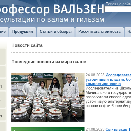
Поиск на сайт
ние
Продукция
Статьи и обзоры
Рассчитать стоимость
Н
Новости сайта
Последние новости из мира валов
24.08.2023
Исследовате
устойчивый пластик бо
компостированию
в?
Исследователи из Школы
Мичиганского государств
разработали способ сдел
х
устойчивую альтернатив
основе нефти более био
)?
24.08.2023
Сыктывкар Т