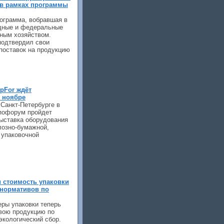
в рамках программы
рограмма, вобравшая в
дные и федеральные
сным хозяйством.
подтвердил свои
поставок на продукцию
pFor ждёт
 ноябре
 Санкт-Петербурге в
пофорум пройдет
выставка оборудования
лозно-бумажной,
 упаковочной
и стоимость упаковки
 нормативов по
еры упаковки теперь
вою продукцию по
экологический сбор.