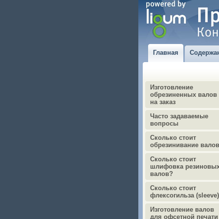
Главная
Содержа
Изготовление
обрезиненных валов
на заказ
Часто задаваемые
вопросы
Сколько стоит
обрезинивание вало
Сколько стоит
шлифовка резиновы
валов?
Сколько стоит
флексогильза (sleeve
Изготовление валов
для офсетной печати