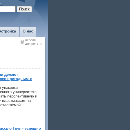
е
астройка
О нас
версия
для печати
ли делают
лее пригодным к
 упаковки
енного университета
ать перспективную и
у пластмассам на
разлагаемой.
иссью Груп» успешно