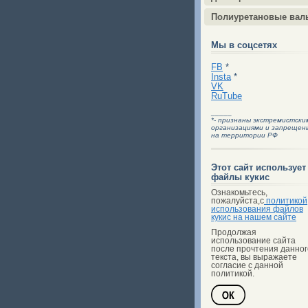
Полиуретановые вал
Мы в соцсетях
FB
*
Insta
*
VK
RuTube
_____
*- признаны экстремистски
организациями и запрещен
на территории РФ
Этот сайт использует
файлы кукис
Ознакомьтесь,
пожалуйста,с
политикой
использования файлов
кукис на нашем сайте
Продолжая
использование сайта
после прочтения данног
текста, вы выражаете
согласие с данной
политикой.