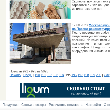
Эксперты при этом пока 
отразится ли это на цен
из пластика или нет.
17.08.2023
Московскую 
на Пресне реконструир
После проведения работ 
модернизации площадь з
прежней. Не изменится и
назначение — в нем такж
типография. Предусмотр
оборудования и замена 
Новости 971 - 975 из 5025
Начало
|
Пред.
|
190
191
192
193
194
195
196
197
198
199
200
|
Сле
Продукция
Статьи и обзоры
Рассчитать стоимость
Настройка
О н