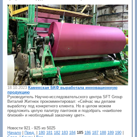
18.10.2023
Каменская БКФ выработала инновационную
продукцию
Руководитель Научно-исследовательского центра SFT Group
Виталий Житнюк прокомментировал: «Сейчас мы делаем
выработку под конкретного клиента. Но в целом можем
предложить целую палитру пантонов и подобрать «наиболее
близкий» и необходимый заказчику цвет».
Новости 921 - 925 из 5025
Начало
|
Пред.
|
180
181
182
183
184
185
186
187
188
189
190
|