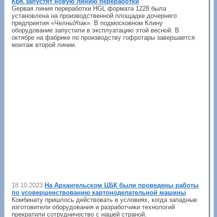
КБК запустят новую линию переработки
Gервая линия переработки HGL формата 1228 была
установлена на производственной площадке дочернего
предприятия «ЧелныУпак». В подмосковном Клину
оборудование запустили в эксплуатацию этой весной. В
октябре на фабрике по производству гофротары завершается
монтаж второй линии.
18.10.2023
На Архангельском ЦБК были проведены работы
по усовершенствованию картоноделательной машины
Комбинату пришлось действовать в условиях, когда западные
изготовители оборудования и разработчики технологий
прекратили сотрудничество с нашей страной.