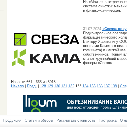
На «Маяке» выстроена т
система очистки: механи
и физико-химическая.
31.07.2024
«Свеза» поку
Подконтрольное совлад
фармацевтического холд
Виктору Харитонину ООО
активами Камского целл
комбината) в ближайшее
собственников. Новым в
станет крупнейший миро
фанеры «Свеза».
Новости 661 - 665 из 5018
Начало
|
Пред.
|
128
129
130
131
132
133
134
135
136
137
138
|
Сле
Продукция
Статьи и обзоры
Рассчитать стоимость
Настройка
О н