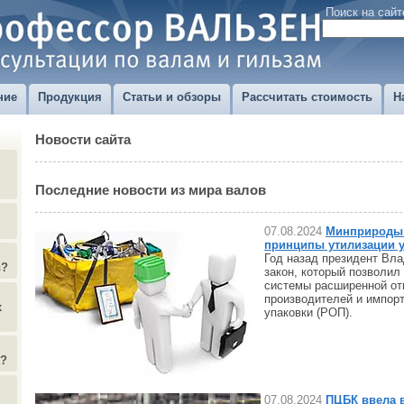
Поиск на сайт
ние
Продукция
Статьи и обзоры
Рассчитать стоимость
Н
Новости сайта
Последние новости из мира валов
07.08.2024
Минприроды
принципы утилизации у
Год назад президент Вл
в?
закон, который позволил
системы расширенной от
производителей и импорт
х
упаковки (РОП).
)?
07.08.2024
ПЦБК ввела 