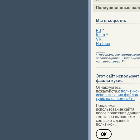
Полиуретановые вал
Мы в соцсетях
FB
*
Insta
*
VK
RuTube
_____
*- признаны экстремистски
организациями и запрещен
на территории РФ
Этот сайт использует
файлы кукис
Ознакомьтесь,
пожалуйста,с
политикой
использования файлов
кукис на нашем сайте
Продолжая
использование сайта
после прочтения данног
текста, вы выражаете
согласие с данной
политикой.