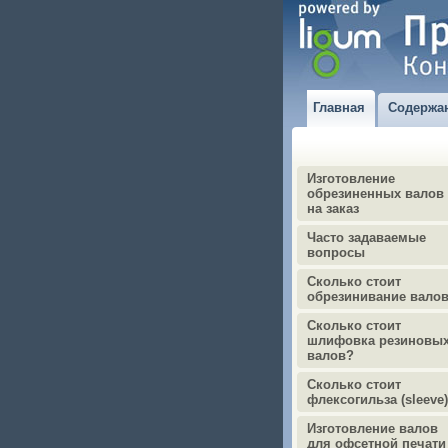
Главная
Содержа
Изготовление
обрезиненных валов
на заказ
Часто задаваемые
вопросы
Сколько стоит
обрезинивание вало
Сколько стоит
шлифовка резиновы
валов?
Сколько стоит
флексогильза (sleeve
Изготовление валов
для офсетной печати