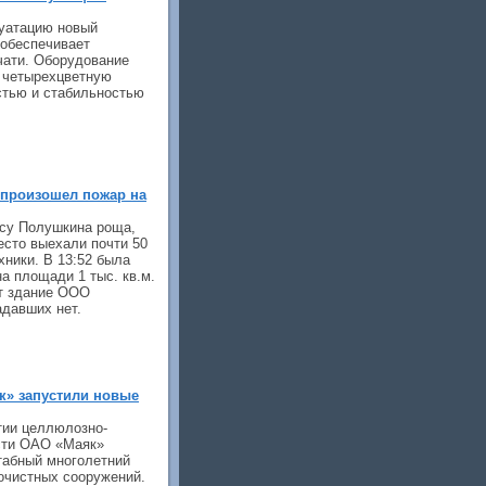
уатацию новый
 обеспечивает
чати. Оборудование
 четырехцветную
стью и стабильностью
 произошел пожар на
есу Полушкина роща,
место выехали почти 50
хники. В 13:52 была
а площади 1 тыс. кв.м.
ит здание ООО
адавших нет.
к» запустили новые
тии целлюлозно-
сти ОАО «Маяк»
табный многолетний
очистных сооружений.