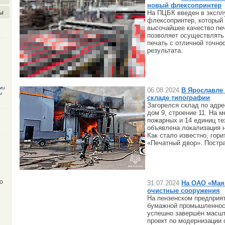
новый флексопринтер
ы
На ПЦБК введен в экспл
флексопринтер, который
высочайшее качество пе
позволяет осуществлять
печать с отличной точно
результата.
ми
06.08.2024
В Ярославле
ы
складе типографии
Загорелся склад по адр
дом 9, строение 11. На 
пожарных и 14 единиц те
объявлена локализация н
Как стало известно, гор
«Печатный двор». Постр
о
31.07.2024
На ОАО «Мая
очистные сооружения
На пензенском предприя
бумажной промышленно
успешно завершён масш
проект по модернизации 