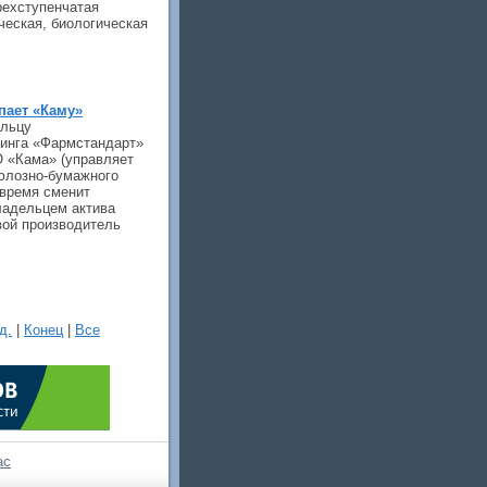
рехступенчатая
ческая, биологическая
пает «Каму»
ельцу
инга «Фармстандарт»
 «Кама» (управляет
юлозно-бумажного
 время сменит
ладельцем актива
вой производитель
д.
|
Конец
|
Все
ас