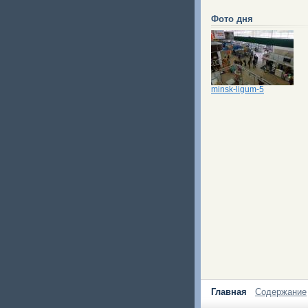
Фото дня
minsk-ligum-5
Главная
Содержание