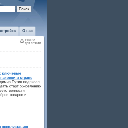
е
астройка
О нас
версия
для печати
: ключевые
паковки в стране
адимир Путин подписал
 дать старт обновлению
ветственности
ёров товаров и
в эксплуатацию