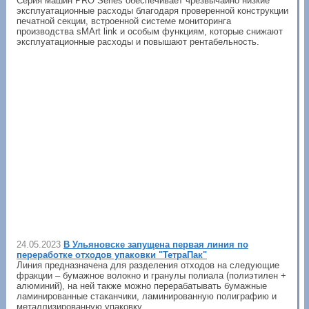
Серия машин PRO Series обеспечивает чрезвычайно низкие
эксплуатационные расходы благодаря проверенной конструкции
печатной секции, встроенной системе мониторинга
производства sMArt link и особым функциям, которые снижают
эксплуатационные расходы и повышают рентабельность.
24.05.2023
В Ульяновске запущена первая линия по
переработке отходов упаковки "ТетраПак"
Линия предназначена для разделения отходов на следующие
фракции – бумажное волокно и гранулы полиала (полиэтилен +
алюминий), на ней также можно перерабатывать бумажные
ламинированные стаканчики, ламинированную полиграфию и
металлизированную упаковку.