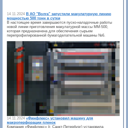
14.11.2024
В АО "Волга" запустили макулатурную линию
мощностью 500 тонн в сутки
В настоящее время завершаются пуско-наладочные работы
новой линии приготовления макулатурной массы ММ-500,
которая предназначена для обеспечения сырьем
перепрофилированной бумагоделательной машины №6.
14.11.2024
«Финфлекс» установил машину для
макроперфорации пленок
Компания «Финфлекс» (г. Санкт-Петербург) установила