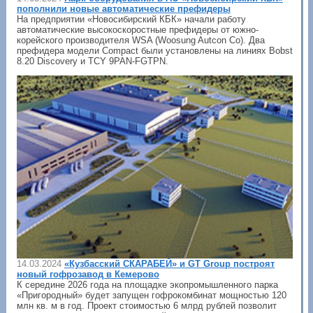
пополнили новые автоматические префидеры
На предприятии «Новосибирский КБК» начали работу
автоматические высокоскоростные префидеры от южно-
корейского производителя WSA (Woosung Autcon Co). Два
префидера модели Compact были установлены на линиях Bobst
8.20 Discovery и TCY 9PAN-FGTPN.
14.03.2024
«Кузбасский СКАРАБЕЙ» и GT Group построят
новый гофрозавод в Кемерово
К середине 2026 года на площадке экопромышленного парка
«Пригородный» будет запущен гофрокомбинат мощностью 120
млн кв. м в год. Проект стоимостью 6 млрд рублей позволит