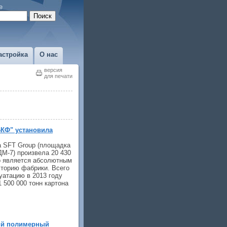
е
астройка
О нас
версия
для печати
БКФ" установила
 SFT Group (площадка
М-7) произвела 20 430
то является абсолютным
сторию фабрики. Всего
уатацию в 2013 году
 500 000 тонн картона
ий полимерный