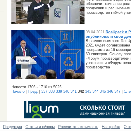
обеспечит компании рост
продукции и расширение
производстве гибкой упа
08.04.2021
RosUpack и P
опубликовали свои де
В рамках выставок RosUp
2021 будет организован
программа из 16 меропри
60 спикеров. Основу про
«Форум производителей 
упаковки» и «Форум печа
производства
Новости 1706 - 1710 из 5025
Начало
|
Пред.
|
337
338
339
340
341
342
343
344
345
346
347
|
Сле
Продукция
Статьи и обзоры
Рассчитать стоимость
Настройка
О н