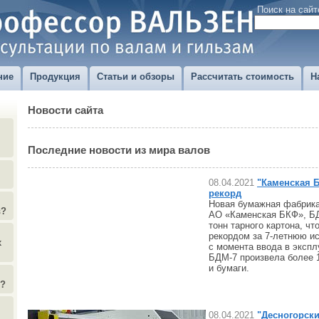
Поиск на сайт
ние
Продукция
Статьи и обзоры
Рассчитать стоимость
Н
Новости сайта
Последние новости из мира валов
08.04.2021
"Каменская 
рекорд
Новая бумажная фабрика
в?
АО «Каменская БКФ», БД
тонн тарного картона, ч
рекордом за 7-летнюю и
х
с момента ввода в экспл
БДМ-7 произвела более 1
и бумаги.
)?
08.04.2021
"Десногорск