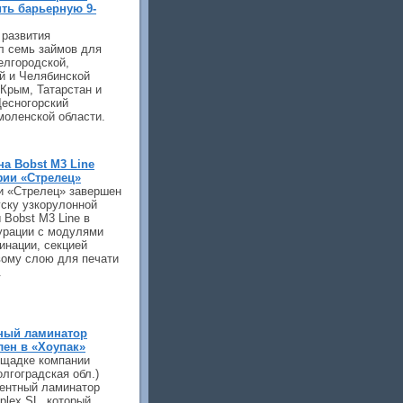
ить барьерную 9-
 развития
л семь займов для
елгородской,
й и Челябинской
 Крым, Татарстан и
Десногорский
моленской области.
а Bobst M3 Line
фии «Стрелец»
и «Стрелец» завершен
уску узкорулонной
Bobst M3 Line в
урации с модулями
инации, секцией
вому слою для печати
.
ный ламинатор
лен в «Хоупак»
ощадке компании
олгоградская обл.)
ентный ламинатор
plex SL, который