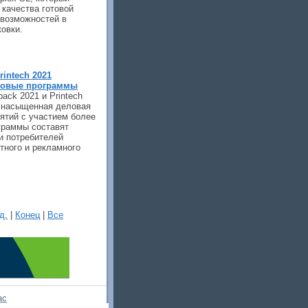
 качества готовой
 возможностей в
ковки.
rintech 2021
ловые программы
ack 2021 и Printech
а насыщенная деловая
ятий с участием более
граммы составят
и потребителей
тного и рекламного
д.
|
Конец
|
Все
ас