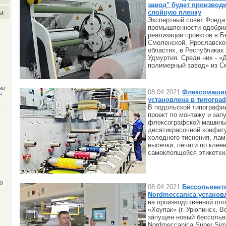
завод" будет производ
слойную пленку
ы
Экспертный совет Фонда
промышленности одобри
реализации проектов в Б
Смоленской, Ярославско
областях, в Республиках
Удмуртия. Среди них - «
полимерный завод» из С
ми
08.04.2021
Флексомашин
ы
установлена в типогра
В подольской типографи
проект по монтажу и зап
флексографской машины 
десятикрасочной конфиг
холодного тиснения, лам
высечки, печати по клее
самоклеящейся этикетки
о
08.04.2021
Бессольвент
Nordmeccanica установ
на производственной пл
«Хоупак» (г. Урюпинск, В
запущен новый бессольв
Nordmeccanica Super Sim