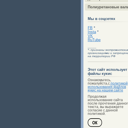
Полиуретановые вал
Мы в соцсетях
FB
*
Insta
*
VK
RuTube
_____
*- признаны экстремистски
организациями и запрещен
на территории РФ
Этот сайт использует
файлы кукис
Ознакомьтесь,
пожалуйста,с
политикой
использования файлов
кукис на нашем сайте
Продолжая
использование сайта
после прочтения данног
текста, вы выражаете
согласие с данной
политикой.