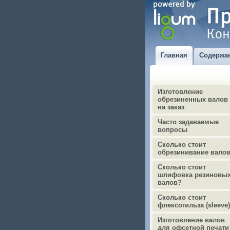
Главная
Содержа
Изготовление
обрезиненных валов
на заказ
Часто задаваемые
вопросы
Сколько стоит
обрезинивание вало
Сколько стоит
шлифовка резиновы
валов?
Сколько стоит
флексогильза (sleeve
Изготовление валов
для офсетной печати