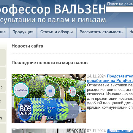
Поиск на сайт
ние
Продукция
Статьи и обзоры
Рассчитать стоимость
Н
Новости сайта
Последние новости из мира валов
14.11.2024
Представите
поработали на PulpFor 
Отраслевые выставки пе
в?
рождение, они вновь акт
бизнесом. Изначально з
для презентации новинок
х
удобной площадкой для
прямых коммуникаций сп
)?
07.11.2024
Флексомашин