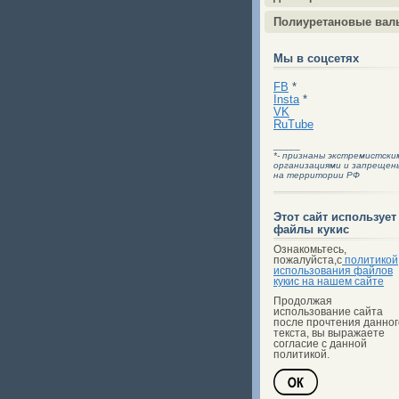
Полиуретановые вал
Мы в соцсетях
FB
*
Insta
*
VK
RuTube
_____
*- признаны экстремистски
организациями и запрещен
на территории РФ
Этот сайт использует
файлы кукис
Ознакомьтесь,
пожалуйста,с
политикой
использования файлов
кукис на нашем сайте
Продолжая
использование сайта
после прочтения данног
текста, вы выражаете
согласие с данной
политикой.