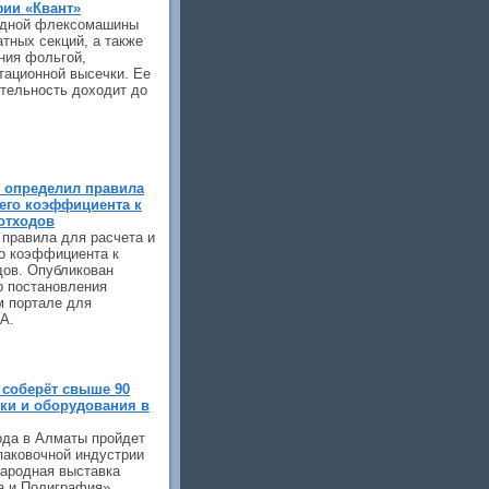
фии «Квант»
одной флексомашины
атных секций, а также
ния фольгой,
тационной высечки. Ее
тельность доходит до
 определил правила
го коэффициента к
отходов
 правила для расчета и
о коэффициента к
дов. Опубликован
о постановления
м портале для
А.
 соберёт свыше 90
ки и оборудования в
года в Алматы пройдет
паковочной индустрии
ародная выставка
ка и Полиграфия»