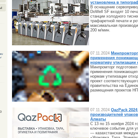
установлена в типогра
В оснащение сервоприв
ы
DoWell SF входят 10 печ
станции холодного тисне
трафаретной печати и ро
максимальная производи
200 м/мин.
07.11.2024
Минпромторг
ми
ы
применения понижающе
нормативу утилизации 
Минпромторг подготовил
применения понижающег
нормам утилизации отхо
проект соответствующег
правительства на Едино
размещения проектов НП
07.11.2024
QazPack 2024
о
производителей упаков
Алматы
С 13 по 15 ноября 2024 
ключевое событие для у
— казахстанская междун
«Упаковка, Тара, Этикет