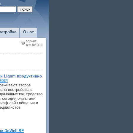
е
астройка
О нас
версия
для печати
ли Ligum продуктивно
2024
реживают второе
ивно востребованы
адуманные как средство
, сегодня они стали
 офф-лайн общения и
ециалистов.
а DoWell SF