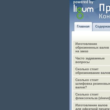
Главная
Содержа
Изготовление
обрезиненных валов
на заказ
Часто задаваемые
вопросы
Сколько стоит
обрезинивание вало
Сколько стоит
шлифовка резиновы
валов?
Сколько стоит
флексогильза (sleeve
Изготовление валов
для офсетной печати