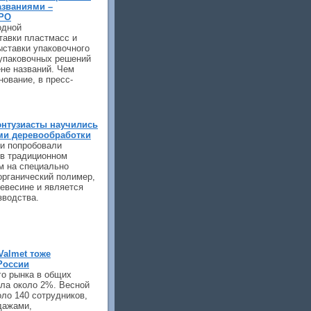
азваниями –
PO
одной
тавки пластмасс и
выставки упаковочного
 упаковочных решений
не названий. Чем
ование, в пресс-
энтузиасты научились
ми деревообработки
ги попробовали
в традиционном
м на специально
органический полимер,
евесине и является
зводства.
Valmet тоже
России
го рынка в общих
ила около 2%. Весной
оло 140 сотрудников,
дажами,