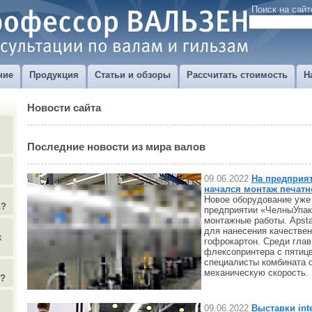
Поиск на сайт
ние
Продукция
Статьи и обзоры
Рассчитать стоимость
Н
Новости сайта
Последние новости из мира валов
09.06.2022
На предприя
начался монтаж печат
Новое оборудование уже 
в?
предприятии «ЧелныУпак
монтажные работы. Apsta
для нанесения качестве
х
гофрокартон. Среди гла
флексопринтера с пятиц
специалисты комбината 
механическую скорость.
)?
09.06.2022
Выставки inte