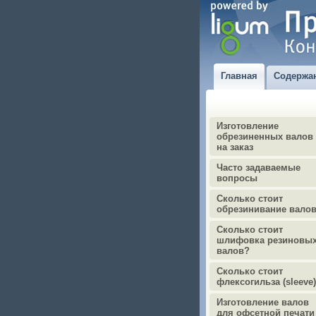
Главная
Содержа
Изготовление
обрезиненных валов
на заказ
Часто задаваемые
вопросы
Сколько стоит
обрезинивание вало
Сколько стоит
шлифовка резиновы
валов?
Сколько стоит
флексогильза (sleeve
Изготовление валов
для офсетной печати