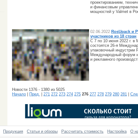
проектированием, техни
и финансовым управлен
мощностей у Valmet в Ро
02.06.2022
RosUpack и P
участников из 18 стран
C 7 по 10 июня 2022 г. 
состоятся 26-я Междуна
упаковочный индустрии R
Международный форум и 
и рекламного производств
Новости 1376 - 1380 из 5025
Начало
|
Пред.
|
271
272
273
274
275
276
277
278
279
280
281
|
Сле
Продукция
Статьи и обзоры
Рассчитать стоимость
Настройка
О н