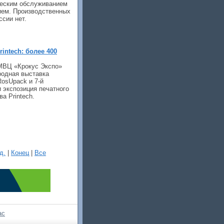
ческим обслуживанием
ием. Производственных
ссии нет.
rintech: более 400
в МВЦ «Крокус Экспо»
родная выставка
osUpack и 7-й
экспозиция печатного
а Printech.
д.
|
Конец
|
Все
ас