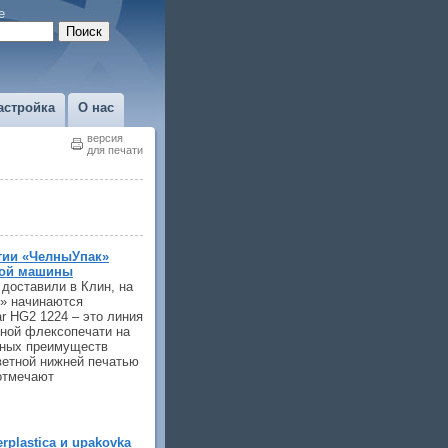
е
астройка
О нас
версия
для печати
тии «ЧелныУпак»
ной машины
доставили в Клин, на
» начинаются
r HG2 1224 – это линия
нной флексопечати на
вных преимуществ
ветной нижней печатью
отмечают
rplastica и upakovka