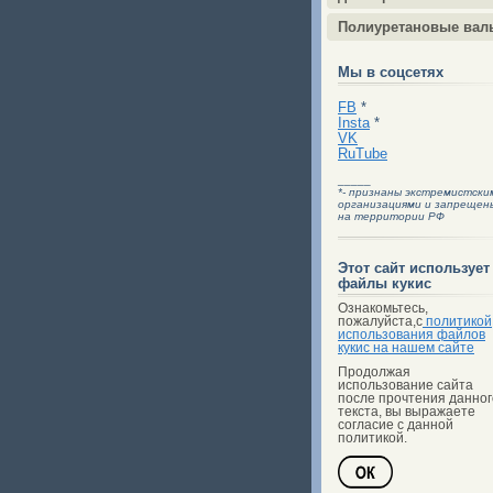
Полиуретановые вал
Мы в соцсетях
FB
*
Insta
*
VK
RuTube
_____
*- признаны экстремистски
организациями и запрещен
на территории РФ
Этот сайт использует
файлы кукис
Ознакомьтесь,
пожалуйста,с
политикой
использования файлов
кукис на нашем сайте
Продолжая
использование сайта
после прочтения данног
текста, вы выражаете
согласие с данной
политикой.