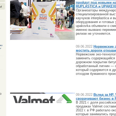
пройдут под новыми н
RUPLASTICA и UPAKEX
ы
Организаторы междунар
специализированной выс
каучуков interplastica и 
оборудования и готовых
upakovka объявили о сме
именно вызвано переимен
релизе не уточняется.
ми
09.06.2022
Норвежские 
ы
мостить дороги отхода
Норвежские эко-техноло
заменить содержащийся 
дорожном покрытии биту
обработанный лигнин — 
который содержится в др
отходом бумажного прои
о
09.06.2022
Вслед за HP, 
сворачивают бизнес в 
В 2021 г. доля российско
продажах Valmet состав
2022 г. в РФ работало ок
которые занимались про