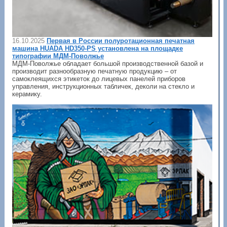
16.10.2025
Первая в России полуротационная печатная
машина HUADA HD350-PS установлена на площадке
типографии МДМ-Поволжье
МДМ-Поволжье обладает большой производственной базой и
производит разнообразную печатную продукцию – от
самоклеящихся этикеток до лицевых панелей приборов
управления, инструкционных табличек, деколи на стекло и
керамику.