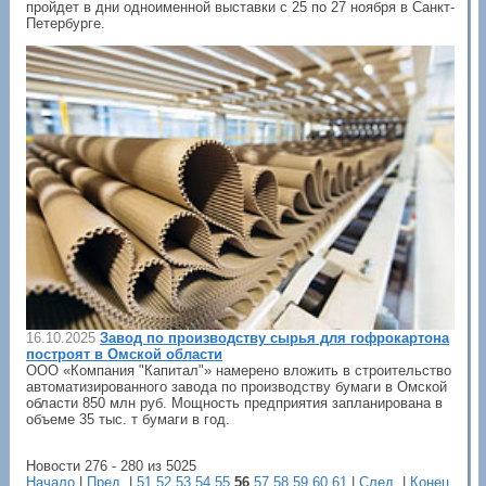
пройдет в дни одноименной выставки с 25 по 27 ноября в Санкт-
Петербурге.
16.10.2025
Завод по производству сырья для гофрокартона
построят в Омской области
ООО «Компания "Капитал"» намерено вложить в строительство
автоматизированного завода по производству бумаги в Омской
области 850 млн руб. Мощность предприятия запланирована в
объеме 35 тыс. т бумаги в год.
Новости 276 - 280 из 5025
Начало
|
Пред.
|
51
52
53
54
55
56
57
58
59
60
61
|
След.
|
Конец