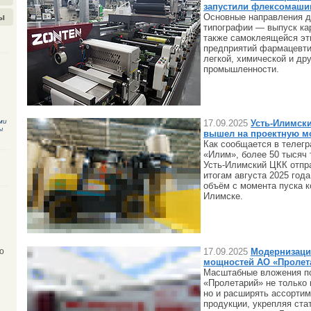
запустили флексомаши
Основные направления д
ы
типографии — выпуск кар
также самоклеящейся эт
предприятий фармацевти
легкой, химической и др
промышленности.
ми
17.09.2025
Усть-Илимск
ы
вышел на проектную м
Как сообщается в телегр
«Илим», более 50 тысяч 
Усть-Илимский ЦКК отпр
итогам августа 2025 год
объём с момента пуска к
Илимске.
17.09.2025
Модернизаци
о
мощностей АО «Пролет
Масштабные вложения п
«Пролетарий» не только
но и расширять ассорти
продукции, укрепляя ста