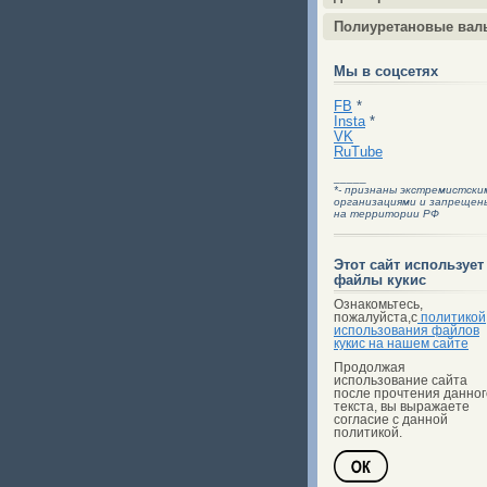
Полиуретановые вал
Мы в соцсетях
FB
*
Insta
*
VK
RuTube
_____
*- признаны экстремистски
организациями и запрещен
на территории РФ
Этот сайт использует
файлы кукис
Ознакомьтесь,
пожалуйста,с
политикой
использования файлов
кукис на нашем сайте
Продолжая
использование сайта
после прочтения данног
текста, вы выражаете
согласие с данной
политикой.