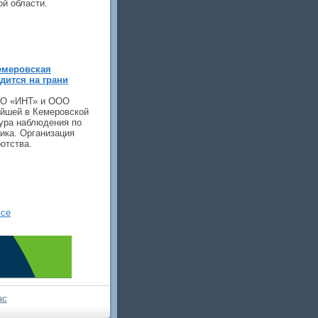
й области.
емеровская
дится на грани
ОО «ИНТ» и ООО
ейшей в Кемеровской
дура наблюдения по
ика. Организация
отства.
се
ас