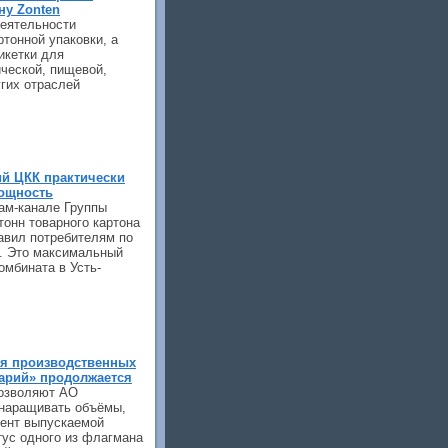
ну Zonten
еятельности
тонной упаковки, а
икетки для
ческой, пищевой,
угих отраслей
ий ЦКК практически
ощность
ам-канале Группы
тонн товарного картона
авил потребителям по
а. Это максимальный
омбината в Усть-
я производственных
арий» продолжается
озволяют АО
 наращивать объёмы,
мент выпускаемой
тус одного из флагмана