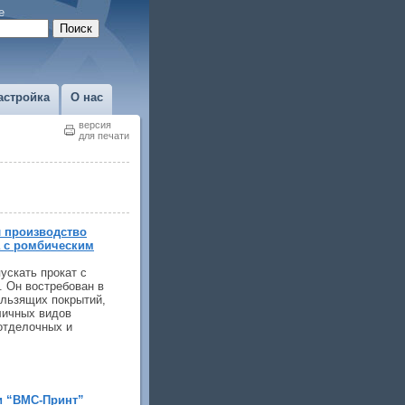
е
астройка
О нас
версия
для печати
 производство
а с ромбическим
ускать прокат с
 Он востребован в
ользящих покрытий,
личных видов
 отделочных и
и “ВМС-Принт”