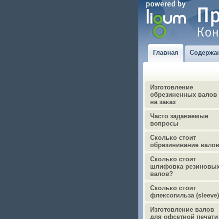
Главная
Содержа
Изготовление
обрезиненных валов
на заказ
Часто задаваемые
вопросы
Сколько стоит
обрезинивание вало
Сколько стоит
шлифовка резиновы
валов?
Сколько стоит
флексогильза (sleeve
Изготовление валов
для офсетной печати