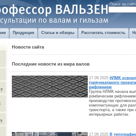
Поиск на сайт
ние
Продукция
Статьи и обзоры
Рассчитать стоимость
Н
Новости сайта
Последние новости из мира валов
17.09.2025
НЛМК освоил
горячекатаного прокат
рифлением
в?
Группа НЛМК начала вып
ромбическим рифлением.
производстве противоск
х
комплектующих для раз
транспорта, а также при
интерьерных работах.
)?
17.09.2025
В типографи