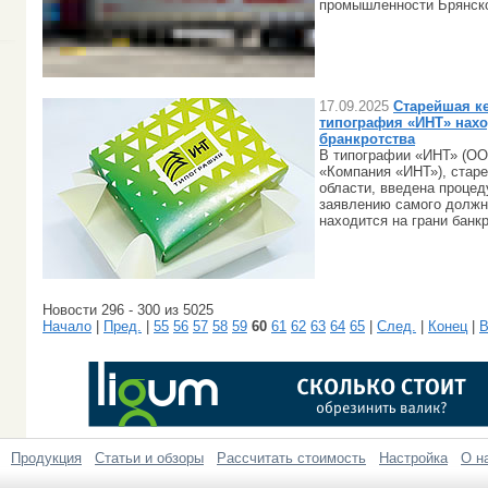
промышленности Брянско
17.09.2025
Старейшая к
типография «ИНТ» нахо
бранкротства
В типографии «ИНТ» (О
«Компания «ИНТ»), стар
области, введена проце
заявлению самого должн
находится на грани банкр
Новости 296 - 300 из 5025
Начало
|
Пред.
|
55
56
57
58
59
60
61
62
63
64
65
|
След.
|
Конец
|
В
Продукция
Статьи и обзоры
Рассчитать стоимость
Настройка
О н