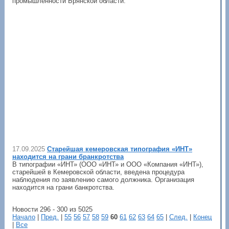
промышленности Брянской области.
17.09.2025
Старейшая кемеровская типография «ИНТ»
находится на грани бранкротства
В типографии «ИНТ» (ООО «ИНТ» и ООО «Компания «ИНТ»),
старейшей в Кемеровской области, введена процедура
наблюдения по заявлению самого должника. Организация
находится на грани банкротства.
Новости 296 - 300 из 5025
Начало
|
Пред.
|
55
56
57
58
59
60
61
62
63
64
65
|
След.
|
Конец
|
Все