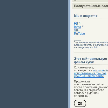
Полиуретановые вал
Мы в соцсетях
FB
*
Insta
*
VK
RuTube
_____
*- признаны экстремистски
организациями и запрещен
на территории РФ
Этот сайт использует
файлы кукис
Ознакомьтесь,
пожалуйста,с
политикой
использования файлов
кукис на нашем сайте
Продолжая
использование сайта
после прочтения данног
текста, вы выражаете
согласие с данной
политикой.