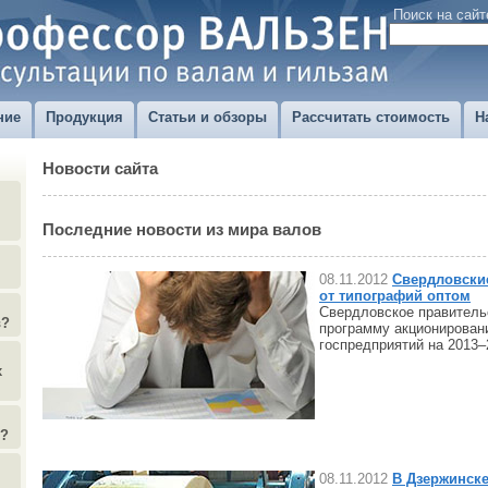
Поиск на сайт
ние
Продукция
Статьи и обзоры
Рассчитать стоимость
Н
Новости сайта
Последние новости из мира валов
08.11.2012
Свердловски
от типографий оптом
Cвердловское правитель
в?
программу акционировани
госпредприятий на 2013–
х
)?
08.11.2012
В Дзержинске