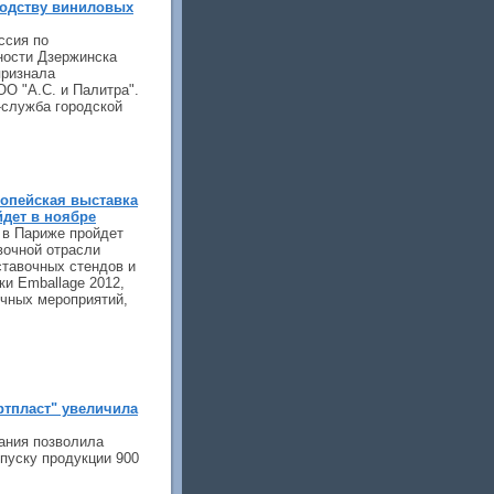
водству виниловых
ссия по
ности Дзержинска
признала
О "А.С. и Палитра".
-служба городской
опейская выставка
дет в ноябре
а в Париже пройдет
вочной отрасли
ставочных стендов и
ки Emballage 2012,
чных мероприятий,
ртпласт" увеличила
ания позволила
пуску продукции 900