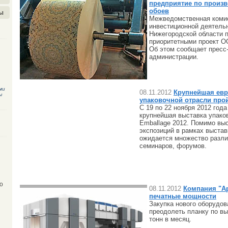
предприятие по произ
обоев
ы
Межведомственная коми
инвестиционной деятель
Нижегородской области 
приоритетными проект ОО
Об этом сообщает пресс
администрации.
ми
08.11.2012
Крупнейшая евр
ы
упаковочной отрасли прой
С 19 по 22 ноября 2012 год
крупнейшая выставка упако
Emballage 2012. Помимо вы
экспозиций в рамках выстав
ожидается множество разли
семинаров, форумов.
о
08.11.2012
Компания "А
печатные мощности
Закупка нового оборудов
преодолеть планку по вы
тонн в месяц.