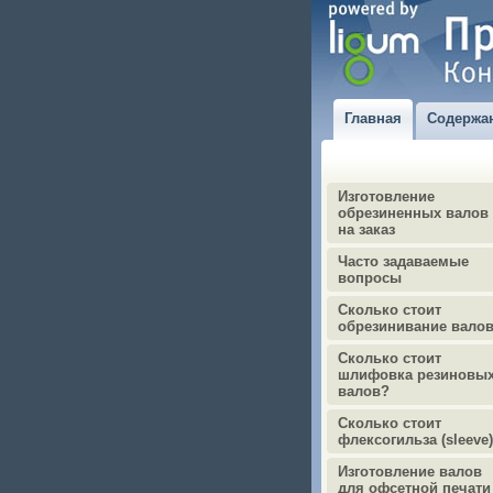
Главная
Содержа
Изготовление
обрезиненных валов
на заказ
Часто задаваемые
вопросы
Сколько стоит
обрезинивание вало
Сколько стоит
шлифовка резиновы
валов?
Сколько стоит
флексогильза (sleeve
Изготовление валов
для офсетной печати