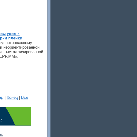
иступил к
рки пленки
крупнотоннажному
ки неориентированной
и – металлизированной
 CPP.MM».
д.
|
Конец
|
Все
ас