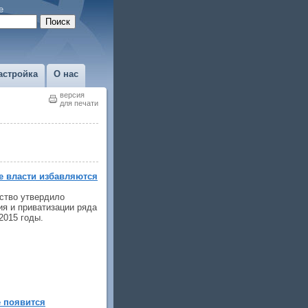
е
астройка
О нас
версия
для печати
е власти избавляются
ство утвердило
я и приватизации ряда
2015 годы.
 появится