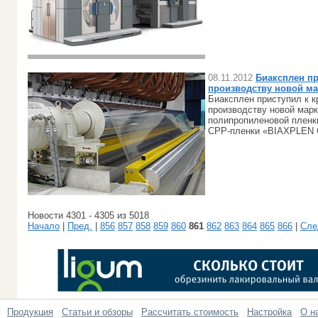
08.11.2012
Биаксплен пр
производству новой ма
Биаксплен приступил к 
производству новой мар
полипропиленовой пленк
CPP-пленки «BIAXPLEN
Новости 4301 - 4305 из 5018
Начало
|
Пред.
|
856
857
858
859
860
861
862
863
864
865
866
|
Сле
Продукция
Статьи и обзоры
Рассчитать стоимость
Настройка
О н