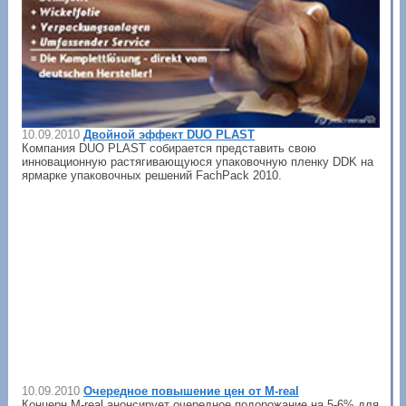
10.09.2010
Двойной эффект DUO PLAST
Компания DUO PLAST собирается представить свою
инновационную растягивающуюся упаковочную пленку DDK на
ярмарке упаковочных решений FachPack 2010.
10.09.2010
Очередное повышение цен от M-real
Концерн M-real анонсирует очередное подорожание на 5-6% для