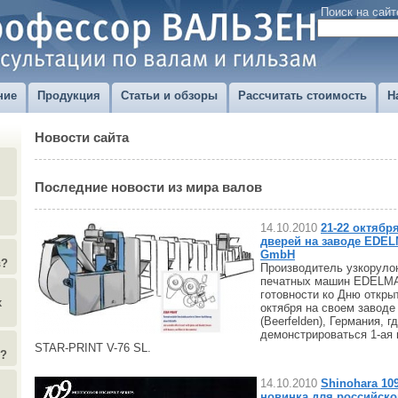
Поиск на сайт
ние
Продукция
Статьи и обзоры
Рассчитать стоимость
Н
Новости сайта
Последние новости из мира валов
14.10.2010
21-22 октябр
дверей на заводе EDE
GmbH
в?
Производитель узкоруло
печатных машин EDELMA
готовности ко Дню откры
х
октября на своем заводе
(Beerfelden), Германия, г
демонстрироваться 1-ая
STAR-PRINT V-76 SL.
)?
14.10.2010
Shinohara 10
новинка для российско