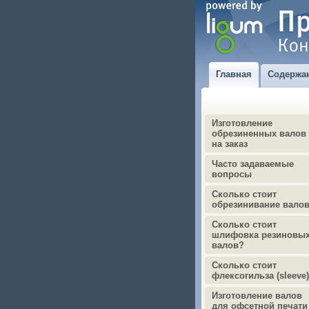
Главная
Содержа
Изготовление
обрезиненных валов
на заказ
Часто задаваемые
вопросы
Сколько стоит
обрезинивание вало
Сколько стоит
шлифовка резиновы
валов?
Сколько стоит
флексогильза (sleeve
Изготовление валов
для офсетной печати