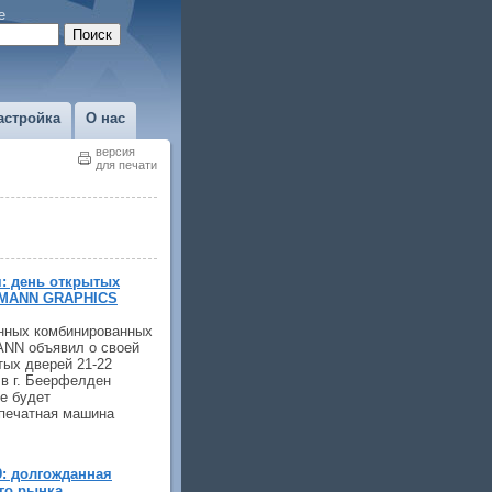
е
астройка
О нас
версия
для печати
я: день открытых
LMANN GRAPHICS
нных комбинированных
NN объявил о своей
тых дверей 21-22
 в г. Беерфелден
де будет
 печатная машина
9: долгожданная
го рынка