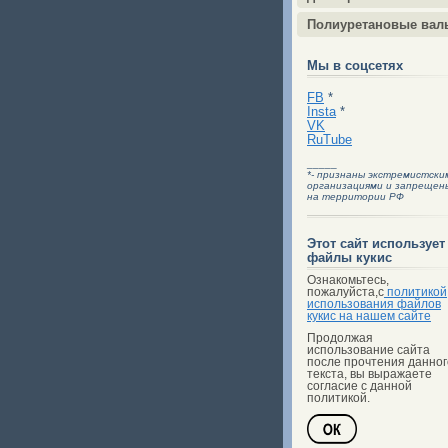
Полиуретановые вал
Мы в соцсетях
FB
*
Insta
*
VK
RuTube
_____
*- признаны экстремистски
организациями и запрещен
на территории РФ
Этот сайт использует
файлы кукис
Ознакомьтесь,
пожалуйста,с
политикой
использования файлов
кукис на нашем сайте
Продолжая
использование сайта
после прочтения данног
текста, вы выражаете
согласие с данной
политикой.