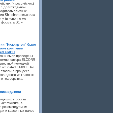
ейских (и российских)
 с долгожданной
водитель элитных
ия Shinohara объявила
пу (и конечно же
 формата B1 –
тии "Нижкартон" было
ание компании
ated GMBH
тон» были проведены
а-компенсатора ELCORR
звестной немецкой
 Corrugated GMBH. Это
 этапом в процессе
ва одного из главных
го гофрорынка.
оизводители
ходящих в состав
Gummiwerke, в
ся рекомендуемым
их и красочных валов