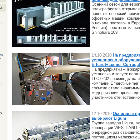
Осенний сезон для европ
ы
полиграфистов открылся
новости: японский произ
офсетных машин, компан
о начале поставок в Евро
Россию) печатных машин
Shinohara 109.
ми
14.10.2010
На предприя
ы
установлено оборудов
Erhardt+Leimer Corrug
На предприятии «Нижкар
установка и запуск вал
TLC 0202 производства и
компании Erhardt+Leimer
событие стало значимым
модернизации производст
участников отечественно
12.10.2010
Основные пр
о
выбирают Ligum
Группа заводов Ligum, в
корпорации WESTLAND 
очередной раз становит
поставщиком увлажняющ