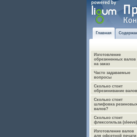
Главная
Содержа
Изготовление
обрезиненных валов
на заказ
Часто задаваемые
вопросы
Сколько стоит
обрезинивание вало
Сколько стоит
шлифовка резиновы
валов?
Сколько стоит
флексогильза (sleeve
Изготовление валов
для офсетной печати