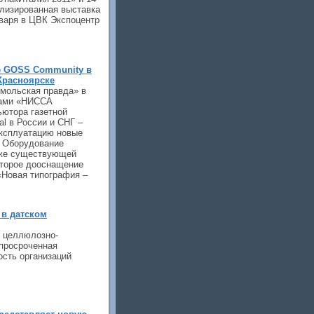
лизированная выставка
нваря в ЦВК Экспоцентр
 GOSS Community в
Красноярске
мольская правда» в
тами «НИССА
ьютора газетной
al в России и СНГ –
ксплуатацию новые
 Оборудование
уже существующей
второе дооснащение
Новая типография –
 в датском
в целлюлозно-
просроченная
ость организаций