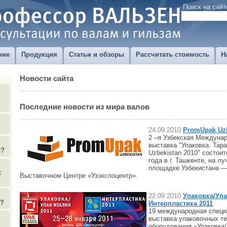
Поиск на сайт
ние
Продукция
Статьи и обзоры
Рассчитать стоимость
Н
Новости сайта
Последние новости из мира валов
24.09.2010
PromUpak Uzb
2 –я Узбекская Междуна
выставка "Упаковка. Тар
в?
Uzbekistan 2010" состоит
года в г. Ташкенте, на л
площадке Узбекистана —
х
Выставочном Центре «Узэкспоцентр».
22.09.2010
Упаковка/Упа
)?
Интерпластика 2011
19 международная специ
выставка упаковочных те
оборудования «Упаковка/