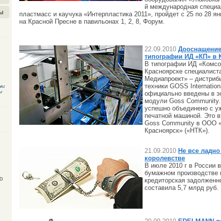
й международная специа
ы
пластмасс и каучука «Интерпластика 2011», пройдет с 25 по 28 я
на Красной Пресне в павильонах 1, 2, 8, Форум.
22.09.2010
Дооснащение
типографии ИД «КП» в 
В типографии ИД «Комсо
Красноярске специалис
Медиапроект» – дистриб
техники GOSS Internation
ми
ы
официально введены в э
модули Goss Community.
успешно объединено с 
печатной машиной. Это 
Goss Community в ООО «
Красноярск» («НТК»).
21.09.2010
Не все ладно
королевстве
В июле 2010 г в России 
бумажном производстве 
о
кредиторская задолженн
составила 5,7 млрд руб.