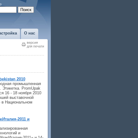
е
астройка
О нас
версия
для печати
ekistan 2010
родная промышленная
а. Этикетка. PromUpak
ся 16 - 18 ноября 2010
учшей выставочной
 в Национальном
кИталия-2011 и
ализированная
хнологий и
УпакИталия-2011» и 14-