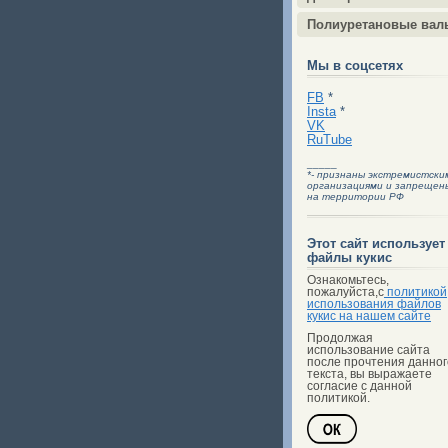
Полиуретановые вал
Мы в соцсетях
FB
*
Insta
*
VK
RuTube
_____
*- признаны экстремистски
организациями и запрещен
на территории РФ
Этот сайт использует
файлы кукис
Ознакомьтесь,
пожалуйста,с
политикой
использования файлов
кукис на нашем сайте
Продолжая
использование сайта
после прочтения данног
текста, вы выражаете
согласие с данной
политикой.