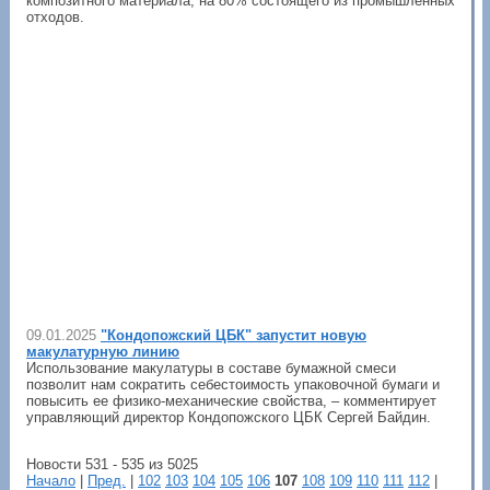
композитного материала, на 80% состоящего из промышленных
отходов.
09.01.2025
"Кондопожский ЦБК" запустит новую
макулатурную линию
Использование макулатуры в составе бумажной смеси
позволит нам сократить себестоимость упаковочной бумаги и
повысить ее физико-механические свойства, – комментирует
управляющий директор Кондопожского ЦБК Сергей Байдин.
Новости 531 - 535 из 5025
Начало
|
Пред.
|
102
103
104
105
106
107
108
109
110
111
112
|