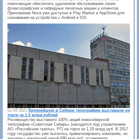
помогающее обеспечить удаленное обслуживание своих
флексографских и гибридных печатных машин у клиентов.
Приложение Nova уже доступно в Play Market и AppStore для
скачивания на устройства с Android и iOS.
02.04.2021
Крупнейшую в Сибири типографию выставили на
торги за 1,2 млрд рублей
Росимущество выставило 100% акций новосибирской
типографии «Советская Сибирь» (находится под управлением
АО «Российские газеты», РГ) на торги за 1,18 млрд руб. В 2017
году государство уже пыталось приватизировать компанию, но
аукцион с начальной ценой 890 млн руб. остановили.