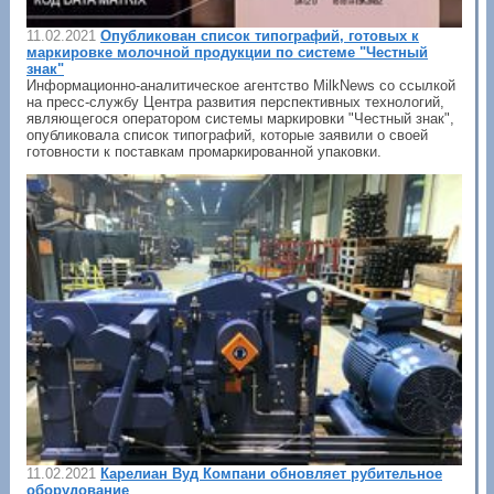
11.02.2021
Опубликован список типографий, готовых к
маркировке молочной продукции по системе "Честный
знак"
Информационно-аналитическое агентство MilkNews со ссылкой
на пресс-службу Центра развития перспективных технологий,
являющегося оператором системы маркировки "Честный знак",
опубликовала список типографий, которые заявили о своей
готовности к поставкам промаркированной упаковки.
11.02.2021
Карелиан Вуд Компани обновляет рубительное
оборудование