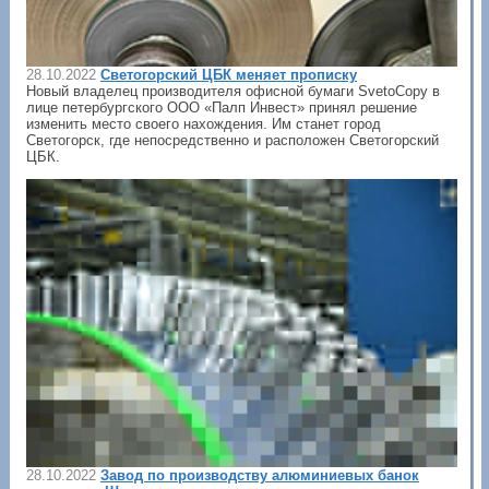
28.10.2022
Светогорский ЦБК меняет прописку
Новый владелец производителя офисной бумаги SvetoCopy в
лице петербургского ООО «Палп Инвест» принял решение
изменить место своего нахождения. Им станет город
Светогорск, где непосредственно и расположен Светогорский
ЦБК.
28.10.2022
Завод по производству алюминиевых банок