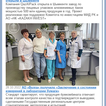
открыли в Шымкенте
Компания QazAIPack открыла в Шымкенте завод по
производству пищевых упаковок алюминиевых банок
мощностью 500 млн единиц продукции в год. Проект
реализован при поддержке Комитета по инвестициям МИД РК и
АО «НК «KAZAKH INVEST»
28.10.2022
АО «Волга» получило «Заключение о состоянии
измерений в лаборатории бумаги»
Стандарт гарантирует, что продукция бумкомбината отвечает
всем этапам контроля качества и подтверждается выводами,
сделанными Государственным региональным центром
стандартизации, метрологии и испытаний.