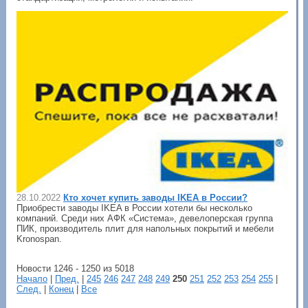
28.10.2022
Кто хочет купить заводы IKEA в России?
Приобрести заводы IKEA в России хотели бы несколько
компаний. Среди них АФК «Система», девелоперская группа
ПИК, производитель плит для напольных покрытий и мебели
Kronospan.
Новости 1246 - 1250 из 5018
Начало
|
Пред.
|
245
246
247
248
249
250
251
252
253
254
255
|
След.
|
Конец
|
Все