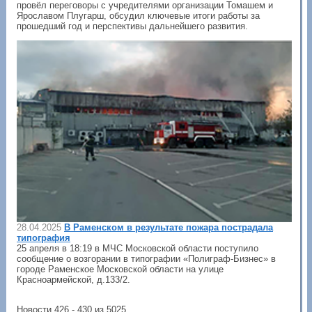
провёл переговоры с учредителями организации Томашем и
Ярославом Плугарш, обсудил ключевые итоги работы за
прошедший год и перспективы дальнейшего развития.
28.04.2025
В Раменском в результате пожара пострадала
типография
25 апреля в 18:19 в МЧС Московской области поступило
сообщение о возгорании в типографии «Полиграф-Бизнес» в
городе Раменское Московской области на улице
Красноармейской, д.133/2.
Новости 426 - 430 из 5025