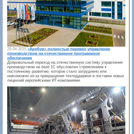
29.04.2025
«Архбум» полностью перевел управление
производством на отечественное программное
обеспечение
Добровольный переход на отечественную систему управления
производством на базе 1С обусловлен стремлением к
постоянному развитию, которое стало затруднено или
невозможно из-за прекращения техподдержки и поставки новых
лицензий европейскими ИТ-компаниями.