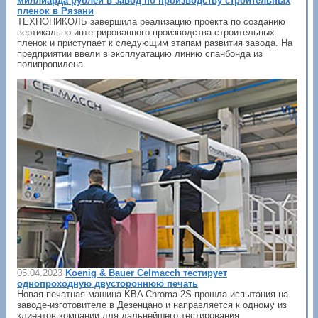
миллиарда рублей в завод по производству строительных
пленок в Рязани
ТЕХНОНИКОЛЬ завершила реализацию проекта по созданию
вертикально интегрированного производства строительных
пленок и приступает к следующим этапам развития завода. На
предприятии ввели в эксплуатацию линию спанбонда из
полипропилена.
05.04.2023
Koenig & Bauer Celmacch тестирует
однопроходную двустороннюю печать
Новая печатная машина KBA Chroma 2S прошла испытания на
заводе-изготовителе в Дезенцано и направляется к одному из
клиентов компании для дальнейшего тестирования.