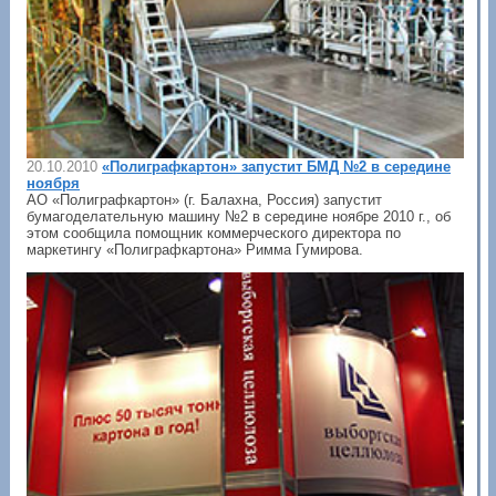
20.10.2010
«Полиграфкартон» запустит БМД №2 в середине
ноября
АО «Полиграфкартон» (г. Балахна, Россия) запустит
бумагоделательную машину №2 в середине ноябре 2010 г., об
этом сообщила помощник коммерческого директора по
маркетингу «Полиграфкартона» Римма Гумирова.