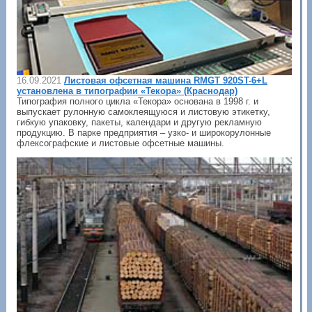
16.09.2021
Листовая офсетная машина RMGT 920ST-6+L
установлена в типографии «Текора» (Краснодар)
Типография полного цикла «Текора» основана в 1998 г. и
выпускает рулонную самоклеящуюся и листовую этикетку,
гибкую упаковку, пакеты, календари и другую рекламную
продукцию. В парке предприятия – узко- и широкорулонные
флексографские и листовые офсетные машины.