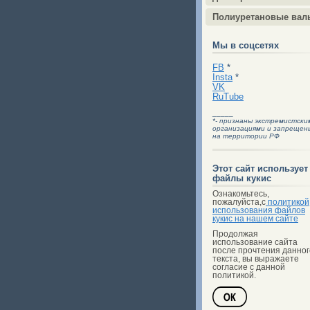
Полиуретановые вал
Мы в соцсетях
FB
*
Insta
*
VK
RuTube
_____
*- признаны экстремистски
организациями и запрещен
на территории РФ
Этот сайт использует
файлы кукис
Ознакомьтесь,
пожалуйста,с
политикой
использования файлов
кукис на нашем сайте
Продолжая
использование сайта
после прочтения данног
текста, вы выражаете
согласие с данной
политикой.