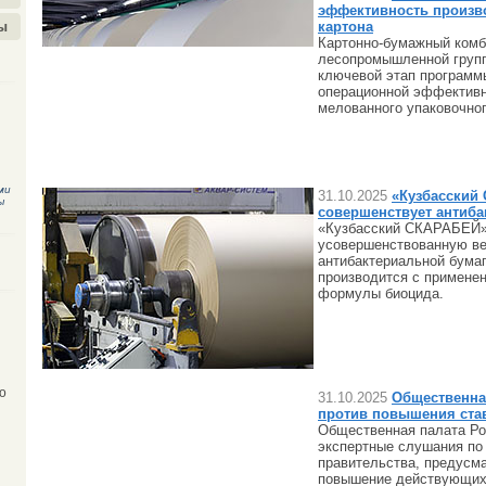
эффективность произв
картона
ы
Картонно-бумажный ком
лесопромышленной груп
ключевой этап программ
операционной эффективн
мелованного упаковочног
ми
31.10.2025
«Кузбасский
ы
совершенствует антиба
«Кузбасский СКАРАБЕЙ»
усовершенствованную в
антибактериальной бумаг
производится с примене
формулы биоцида.
о
31.10.2025
Общественна
против повышения ста
Общественная палата Ро
экспертные слушания по
правительства, предусм
повышение действующих 