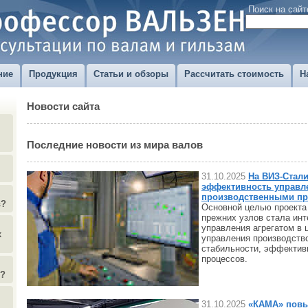
Поиск на сайт
ние
Продукция
Статьи и обзоры
Рассчитать стоимость
Н
Новости сайта
Последние новости из мира валов
31.10.2025
На ВИЗ-Стал
эффективность управл
производственными пр
в?
Основной целью проекта
прежних узлов стала инт
управления агрегатом в
х
управления производств
стабильности, эффектив
процессов.
)?
31.10.2025
«КАМА» повы