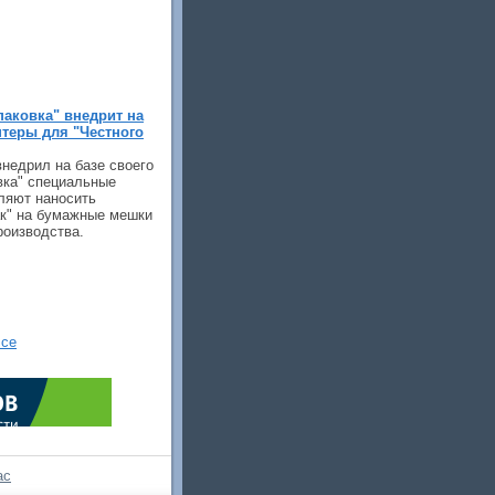
паковка" внедрит на
теры для "Честного
внедрил на базе своего
вка" специальные
ляют наносить
ак" на бумажные мешки
роизводства.
се
ас