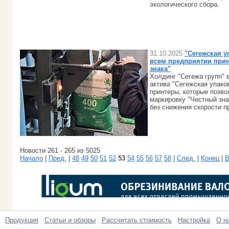
экологического сбора.
31.10.2025
"Сегежская у
всем предприятии прин
знака"
Холдинг "Сегежа групп" 
актива "Сегежская упако
принтеры, которые позво
маркировку "Честный зн
без снижения скорости п
Новости 261 - 265 из 5025
Начало
|
Пред.
|
48
49
50
51
52
53
54
55
56
57
58
|
След.
|
Конец
|
В
Продукция
Статьи и обзоры
Рассчитать стоимость
Настройка
О н