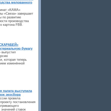
одства мелованного
бинат «КАМА»
пы «Свеза» завершает
ы по развитию
ости производства
о картона FBB.
 СКАРАБЕЙ»
ктериальную бумагу
 выпустил
ерсию
и, которая теперь
нием изменённой
я палата выступила
вок экосбора
ссии провела
 проекту постановления
атривающего
значений ставок