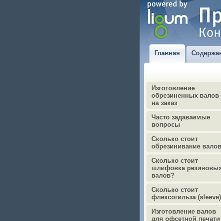
Главная
Содержа
Изготовление
обрезиненных валов
на заказ
Часто задаваемые
вопросы
Сколько стоит
обрезинивание вало
Сколько стоит
шлифовка резиновы
валов?
Сколько стоит
флексогильза (sleeve
Изготовление валов
для офсетной печати