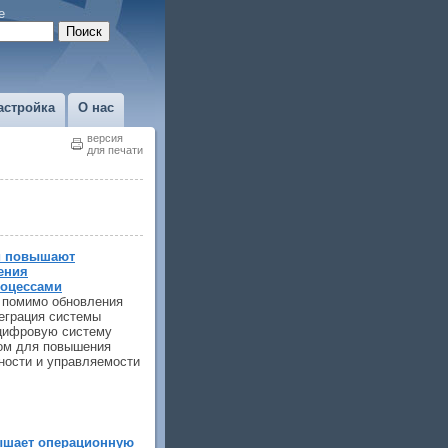
е
астройка
О нас
версия
для печати
и повышают
ения
оцессами
 помимо обновления
еграция системы
 цифровую систему
ом для повышения
ности и управляемости
шает операционную