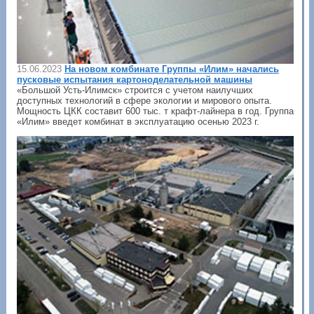
15.06.2023
На новом комбинате Группы «Илим» начались
пусковые испытания картоноделательной машины
«Большой Усть-Илимск» строится с учетом наилучших
доступных технологий в сфере экологии и мирового опыта.
Мощность ЦКК составит 600 тыс. т крафт-лайнера в год. Группа
«Илим» введет комбинат в эксплуатацию осенью 2023 г.