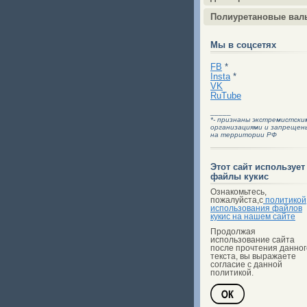
Полиуретановые вал
Мы в соцсетях
FB
*
Insta
*
VK
RuTube
_____
*- признаны экстремистски
организациями и запрещен
на территории РФ
Этот сайт использует
файлы кукис
Ознакомьтесь,
пожалуйста,с
политикой
использования файлов
кукис на нашем сайте
Продолжая
использование сайта
после прочтения данног
текста, вы выражаете
согласие с данной
политикой.