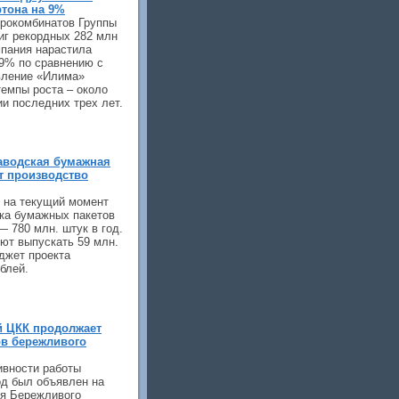
тона на 9%
рокомбинатов Группы
иг рекордных 282 млн
омпания нарастила
 9% по сравнению с
вление «Илима»
емпы роста – около
ии последних трех лет.
аводская бумажная
т производство
, на текущий момент
нка бумажных пакетов
— 780 млн. штук в год.
ют выпускать 59 млн.
джет проекта
блей.
й ЦКК продолжает
ов бережливого
вности работы
од был объявлен на
ия Бережливого