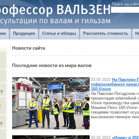
Поиск на сайт
ние
Продукция
Статьи и обзоры
Рассчитать стоимость
Н
Новости сайта
Последние новости из мира валов
03.02.2022
На Павлово-
гофрокомбинате предст
160-Vision
в?
На Павлово-Посадском 
презентация юбилейной 
Vision производства шве
х
Машина Flexo 160-Vision
секциями позволяет осу
высококачественную печа
)?
03.02.2022
«Илим» в 202