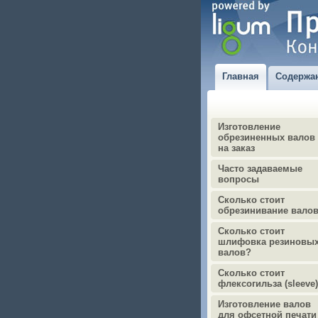
Главная
Содержа
Изготовление
обрезиненных валов
на заказ
Часто задаваемые
вопросы
Сколько стоит
обрезинивание вало
Сколько стоит
шлифовка резиновы
валов?
Сколько стоит
флексогильза (sleeve
Изготовление валов
для офсетной печати