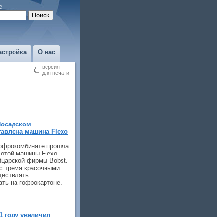
е
астройка
О нас
версия
для печати
Посадском
авлена машина Flexo
гофрокомбинате прошла
сотой машины Flexo
йцарской фирмы Bobst.
 с тремя красочными
ществлять
ть на гофрокартоне.
1 году увеличил