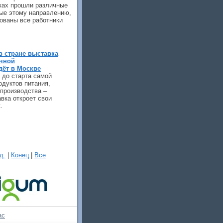
мках прошли различные
ые этому направлению,
ованы все работники
в стране выставка
очной
ёт в Москве
 до старта самой
дуктов питания,
 производства –
вка откроет свои
.
д.
|
Конец
|
Все
ас