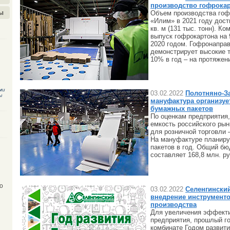
производство гофрокар
ы
Объем производства гоф
«Илим» в 2021 году дост
кв. м (131 тыс. тонн). К
выпуск гофрокартона на
2020 годом. Гофронапра
демонстрирует высокие т
10% в год – на протяжен
ми
03.02.2022
Полотняно-З
ы
мануфактура организуе
бумажных пакетов
По оценкам предприятия
емкость российского ры
для розничной торговли 
На мануфактуре планиру
пакетов в год. Общий бю
составляет 168,8 млн. ру
о
03.02.2022
Селенгински
внедрение инструмент
производства
Для увеличения эффекти
предприятия, прошлый г
комбинате Годом развит