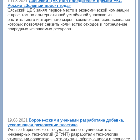
19.08.2021
Сясьский ЦБК стал победителем премии FSC
России «Зеленый проект года»
Сясьский ЦБК занял первое место в экономической номинации
с проектом по альтернативной устойчивой упаковке из
растительного и вторичного сырья, комплексное использование
которых позволяет снизить количество отходов и потребление
природных ископаемых ресурсов.
19.08.2021
Воронежскими учеными разработана добавка,
ускоряющая разложение пластика
Ученые Воронежского государственного университета
инженерных технологий (ВГУИТ) разработали технологию
утилизации соапстока ― это отходы, образующиеся в процессе