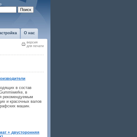
е
астройка
О нас
версия
для печати
оизводители
ходящих в состав
Gummiwerke, в
ся рекомендуемым
их и красочных валов
графских машин.
мат + двусторонняя
XL