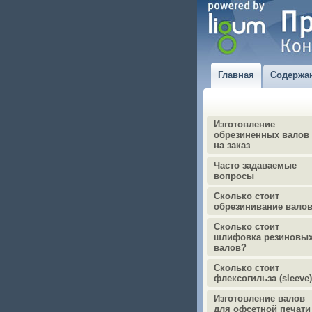
Главная
Содержа
Изготовление
обрезиненных валов
на заказ
Часто задаваемые
вопросы
Сколько стоит
обрезинивание вало
Сколько стоит
шлифовка резиновы
валов?
Сколько стоит
флексогильза (sleeve
Изготовление валов
для офсетной печати