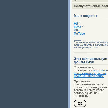
Полиуретановые вал
Мы в соцсетях
FB
*
Insta
*
VK
RuTube
_____
*- признаны экстремистски
организациями и запрещен
на территории РФ
Этот сайт использует
файлы кукис
Ознакомьтесь,
пожалуйста,с
политикой
использования файлов
кукис на нашем сайте
Продолжая
использование сайта
после прочтения данног
текста, вы выражаете
согласие с данной
политикой.