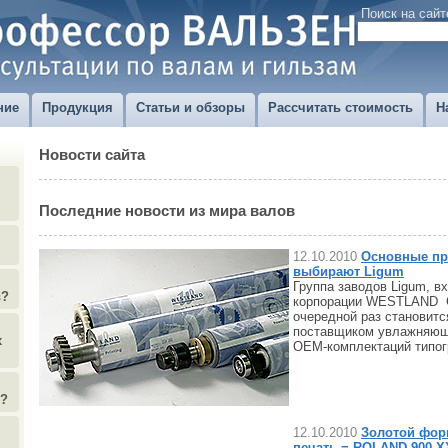
Поиск на сайт
ние
Продукция
Статьи и обзоры
Рассчитать стоимость
Н
Новости сайта
Последние новости из мира валов
12.10.2010
Основные пр
выбирают Ligum
Группа заводов Ligum, в
в?
корпорации WESTLAND 
очередной раз становит
поставщиком увлажняющ
х
OEM-комплектаций типо
)?
12.10.2010
Золотой фор
печать = ROLAND 900 X