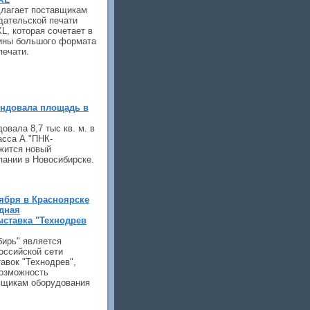
длагает поставщикам
дательской печати
, которая сочетает в
ины большого формата
печати.
ендовала площадь в
овала 8,7 тыс кв. м. в
асса А "ПНК-
жится новый
пании в Новосибирске.
оября в Красноярске
дная
ставка "Технодрев
бирь" является
оссийской сети
вок "Технодрев",
возможность
вщикам оборудования