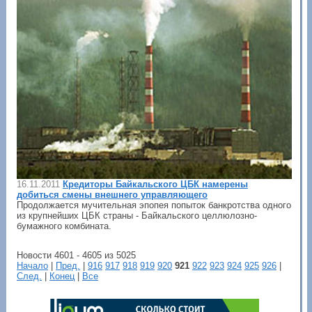
16.11.2011
Кредиторы Байкальского ЦБК намерены
добиться смены внешнего управляющего
Продолжается мучительная эпопея попыток банкротства одного
из крупнейших ЦБК страны - Байкальского целлюлозно-
бумажного комбината.
Новости 4601 - 4605 из 5025
Начало
|
Пред.
|
916
917
918
919
920
921
922
923
924
925
926
|
След.
|
Конец
|
Все