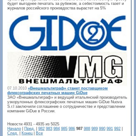
будет выгоднее печатать за рубежом, а себестоимость газет и
журналов российского произвдоства вырастет на 5%
07.10.2010
«Внешмальтиграф» станет поставщиком
флексографских печатных машин GiDue
ЗАО «Внешмальтиграф» и ведущий итальянский производитель
узкорулонных флексографских печатных машин GiDue Nuova
S.r.l заключили соглашение о сотрудничестве и представлении
компании GiDue в России.
Новости 4931 - 4935 из 5025
Начало
|
Пред.
|
982
983
984
985
986
987
988
989
990
991
992
|
След.
|
Конец
|
Все