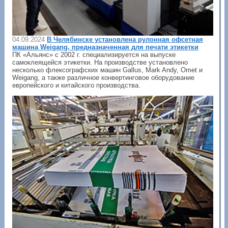
04.09.2024
В Челябинске установлена рулонная офсетная
машина Weigang, предназначенная для печати этикетки
ПК «Альянс» с 2002 г. специализируется на выпуске
самоклеящейся этикетки. На производстве установлено
несколько флексографских машин Gallus, Mark Andy, Omet и
Weigang, а также различное конвертинговое оборудование
европейского и китайского производства.