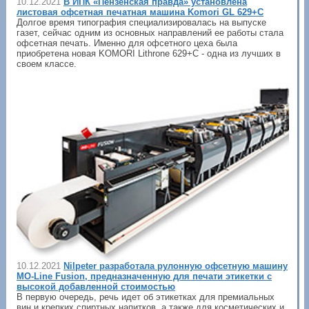
10.12.2021
В ИПК «Пензенская правда» установлена
листовая офсетная печатная машина Komori GL 629+C
Долгое время типография специализировалась на выпуске
газет, сейчас одним из основных направлений ее работы стала
офсетная печать. Именно для офсетного цеха была
приобретена новая KOMORI Lithrone 629+C - одна из лучших в
своем классе.
10.12.2021
Nilpeter разработала рулонную офсетную машину
MO-Line Fusion, предназначенную для печати этикетки с
высокой добавленной стоимостью
В первую очередь, речь идет об этикетках для премиальных
вин и крепких спиртных напитков, а также для косметических и