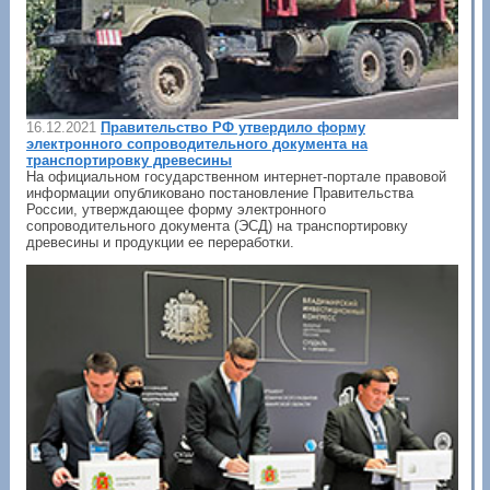
16.12.2021
Правительство РФ утвердило форму
электронного сопроводительного документа на
транспортировку древесины
На официальном государственном интернет-портале правовой
информации опубликовано постановление Правительства
России, утверждающее форму электронного
сопроводительного документа (ЭСД) на транспортировку
древесины и продукции ее переработки.