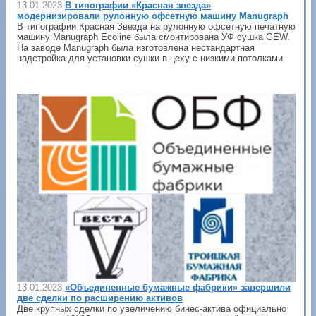
13.01.2023
В типографии «Красная звезда»
модернизировали рулонную офсетную машину Manugraph
В типографии Красная Звезда на рулонную офсетную печатную
машину Manugraph Ecoline была смонтирована УФ сушка GEW.
На заводе Manugraph была изготовлена нестандартная
надстройка для установки сушки в цеху с низкими потолками.
13.01.2023
«Объединенные бумажные фабрики» завершили
две сделки по расширению активов
Две крупных сделки по увеличению бинес-актива официально