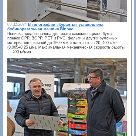
08.02.2024
В типографии «Куранты» установлена
бобинорезальная машина Binbao
Новинка предназначена для резки самоклеящихся бумаг,
пленок OPP, BOPP, PET и PVC, фольги и других рулонных
материалов шириной до 1600 мм и плотностью 20–400 г/м2
(0,005–0,25 мм). Максимальная механическая скорость работы
— 400 м/мин.