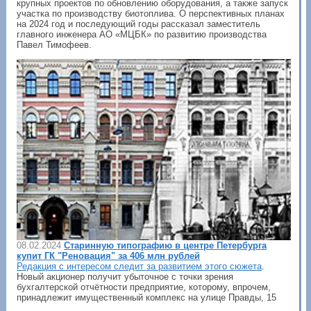
крупных проектов по обновлению оборудования, а также запуск
участка по производству биотоплива. О перспективных планах
на 2024 год и последующий годы рассказал заместитель
главного инженера АО «МЦБК» по развитию производства
Павел Тимофеев.
08.02.2024
Старинную типографию в центре Петербурга
купит ГК "Реновация" за 406 млн рублей
Редакция с интересом следит за развитием этого сюжета
.
Новый акционер получит убыточное с точки зрения
бухгалтерской отчётности предприятие, которому, впрочем,
принадлежит имущественный комплекс на улице Правды, 15