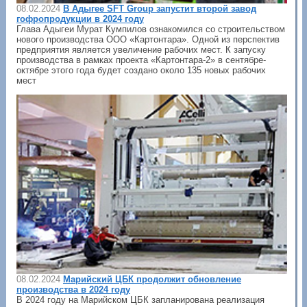
08.02.2024
В Адыгее SFT Group запустит второй завод
гофропродукции в 2024 году
Глава Адыгеи Мурат Кумпилов ознакомился со строительством
нового производства ООО «Картонтара». Одной из перспектив
предприятия является увеличение рабочих мест. К запуску
производства в рамках проекта «Картонтара-2» в сентябре-
октябре этого года будет создано около 135 новых рабочих
мест
08.02.2024
Марийский ЦБК продолжит обновление
производства в 2024 году
В 2024 году на Марийском ЦБК запланирована реализация