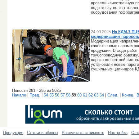
провели качественную п
подготовку по изготовл
оборудования гофроагрег
24.09.2025
На КДМ-3 ПЦ
модернизация парокон
Модернизация направлен
качественных параметро
продукции. В ходе работ
трубопроводную обвязку
пароконденсатной систем
установили новые парог
сушильных цилиндров К
Новости 291 - 295 из 5025
Начало
|
Пред.
|
54
55
56
57
58
59
60
61
62
63
64
|
След.
|
Конец
|
В
Продукция
Статьи и обзоры
Рассчитать стоимость
Настройка
О н