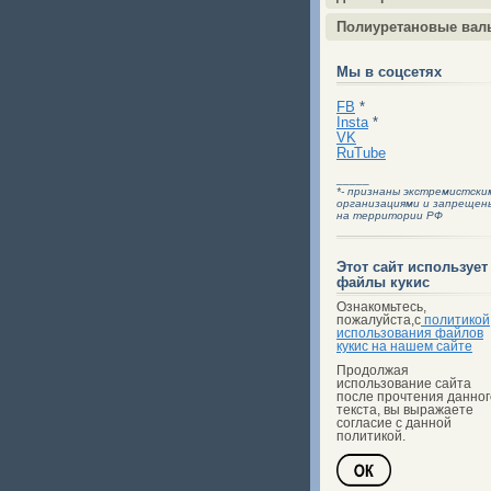
Полиуретановые вал
Мы в соцсетях
FB
*
Insta
*
VK
RuTube
_____
*- признаны экстремистски
организациями и запрещен
на территории РФ
Этот сайт использует
файлы кукис
Ознакомьтесь,
пожалуйста,с
политикой
использования файлов
кукис на нашем сайте
Продолжая
использование сайта
после прочтения данног
текста, вы выражаете
согласие с данной
политикой.