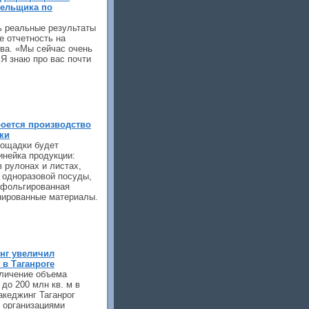
тельщика по
 реальные результаты
е отчетность на
ва. «Мы сейчас очень
Я знаю про вас почти
роется производство
ки
лощадки будет
инейка продукции:
 рулонах и листах,
и одноразовой посуды,
 фольгированная
инированные материалы.
нг увеличил
в Таганроге
личение объема
до 200 млн кв. м в
акеджинг Таганрог
 организациями