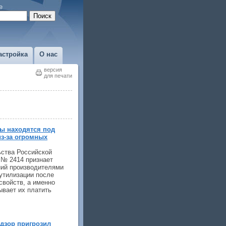
е
астройка
О нас
версия
для печати
ты находятся под
из-за огромных
ства Российской
 № 2414 признает
ний производителями
утилизации после
свойств, а именно
ывает их платить
дзор пригрозил