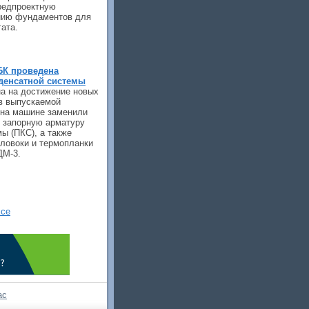
редпроектную
ению фундаментов для
ата.
БК проведена
денсатной системы
а на достижение новых
в выпускаемой
 на машине заменили
, запорную арматуру
ы (ПКС), а также
оловоки и термопланки
ДМ-3.
се
ас