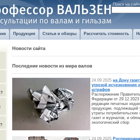
Поиск на сайт
ние
Продукция
Статьи и обзоры
Рассчитать стоимость
Н
Новости сайта
Последние новости из мира валов
24.09.2025
на Дону газе
угрозой исчезновения 
штрафов
в?
Распоряжение Правитель
Федерации от 29.12.2023
редакции печатных изда
х
продукции, подлежащей 
утраты потребительских 
газет и журналов, и обяз
экологический сбор.
)?
24.09.2025
Росприродна