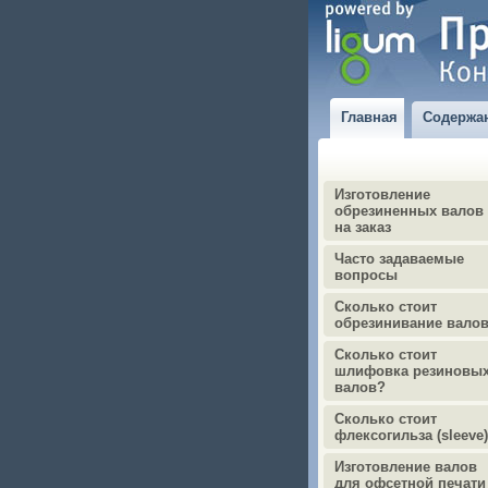
Главная
Содержа
Изготовление
обрезиненных валов
на заказ
Часто задаваемые
вопросы
Сколько стоит
обрезинивание вало
Сколько стоит
шлифовка резиновы
валов?
Сколько стоит
флексогильза (sleeve
Изготовление валов
для офсетной печати