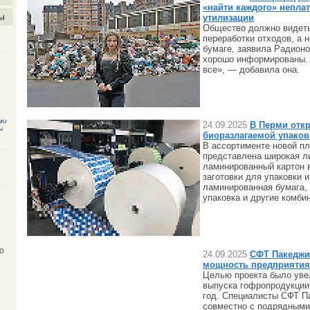
«найти каждого» непла
ы
утилизации
Общество должно видеть
переработки отходов, а н
бумаге, заявила Радионо
хорошо информированы. 
все», — добавила она.
ми
24.09.2025
В Перми отк
ы
биоразлагаемой упаков
В ассортименте новой п
представлена широкая л
ламинированный картон в
заготовки для упаковки 
ламинированная бумага,
упаковка и другие комб
о
24.09.2025
СФТ Пакеджи
мощность предприятия 
Целью проекта было уве
выпуска гофропродукции 
год. Специалисты СФТ П
совместно с подрядными