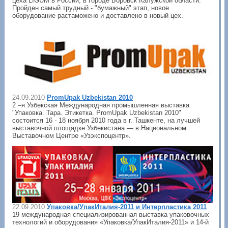
цеха LIGUM в России, в городе Боровск Калужской области.
Пройден самый трудный - "бумажный" этап, новое
оборудование растаможено и доставлено в новый цех.
24.09.2010
PromUpak Uzbekistan 2010
2 –я Узбекская Международная промышленная выставка
"Упаковка. Тара. Этикетка. PromUpak Uzbekistan 2010"
состоится 16 - 18 ноября 2010 года в г. Ташкенте, на лучшей
выставочной площадке Узбекистана — в Национальном
Выставочном Центре «Узэкспоцентр».
22.09.2010
Упаковка/УпакИталия-2011 и Интерпластика 2011
19 международная специализированная выставка упаковочных
технологий и оборудования «Упаковка/УпакИталия-2011» и 14-й