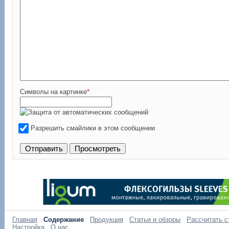
Символы на картинке
*
Разрешить смайлики в этом сообщении
Главная
Содержание
Продукция
Статьи и обзоры
Рассчитать с
Настройка
О нас