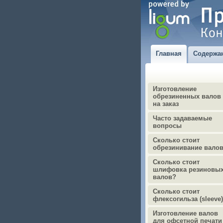
Главная
Содержа
Изготовление
обрезиненных валов
на заказ
Часто задаваемые
вопросы
Сколько стоит
обрезинивание вало
Сколько стоит
шлифовка резиновы
валов?
Сколько стоит
флексогильза (sleeve
Изготовление валов
для офсетной печати