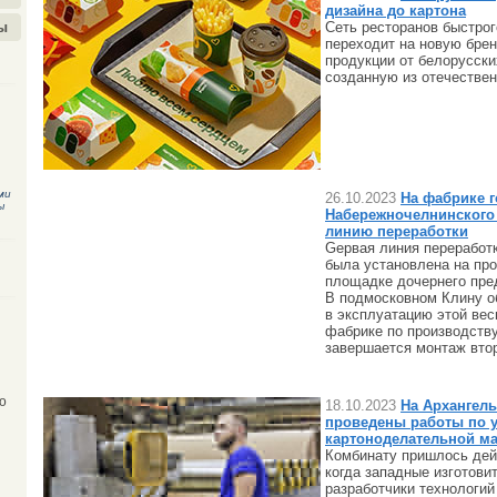
дизайна до картона
Сеть ресторанов быстрог
ы
переходит на новую бре
продукции от белорусски
созданную из отечествен
ми
26.10.2023
На фабрике 
ы
Набережночелнинского 
линию переработки
Gервая линия переработ
была установлена на пр
площадке дочернего пре
В подмосковном Клину о
в эксплуатацию этой вес
фабрике по производств
завершается монтаж вто
о
18.10.2023
На Архангел
проведены работы по 
картоноделательной 
Комбинату пришлось дей
когда западные изготови
разработчики технологий