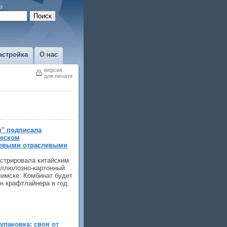
е
астройка
О нас
версия
для печати
м" подписала
ческом
чевыми отраслевыми
стрировала китайским
еллюлозно-картонный
лимске. Комбинат будет
нн крафтлайнера в год.
упаковка: своя от