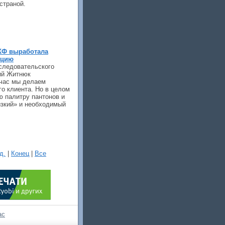
страной.
КФ выработала
кцию
следовательского
ий Житнюк
час мы делаем
го клиента. Но в целом
 палитру пантонов и
изкий» и необходимый
д.
|
Конец
|
Все
ас