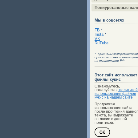
Полиуретановые вал
Мы в соцсетях
FB
*
Insta
*
VK
RuTube
_____
*- признаны экстремистски
организациями и запрещен
на территории РФ
Этот сайт использует
файлы кукис
Ознакомьтесь,
пожалуйста,с
политикой
использования файлов
кукис на нашем сайте
Продолжая
использование сайта
после прочтения данног
текста, вы выражаете
согласие с данной
политикой.