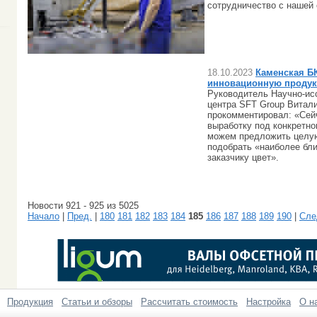
сотрудничество с нашей 
18.10.2023
Каменская Б
инновационную проду
Руководитель Научно-ис
центра SFT Group Витал
прокомментировал: «Сей
выработку под конкретно
можем предложить целую
подобрать «наиболее бл
заказчику цвет».
Новости 921 - 925 из 5025
Начало
|
Пред.
|
180
181
182
183
184
185
186
187
188
189
190
|
Сле
Продукция
Статьи и обзоры
Рассчитать стоимость
Настройка
О н