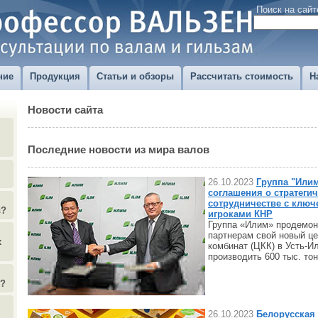
Поиск на сайт
ние
Продукция
Статьи и обзоры
Рассчитать стоимость
Н
Новости сайта
Последние новости из мира валов
26.10.2023
Группа "Или
соглашения о стратеги
сотрудничестве с клю
в?
игроками КНР
Группа «Илим» продемон
партнерам свой новый ц
х
комбинат (ЦКК) в Усть-И
производить 600 тыс. то
)?
26.10.2023
Белорусская 