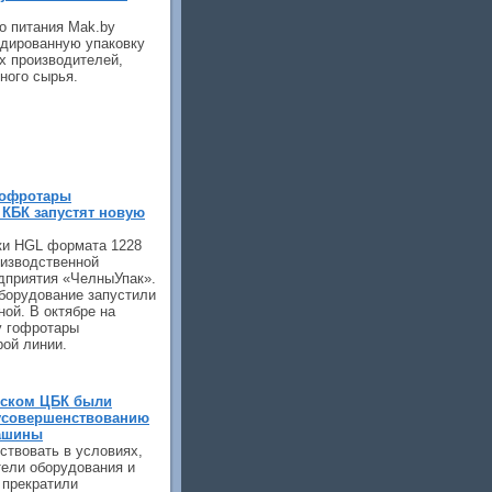
о питания Mak.by
ндированную упаковку
х производителей,
ного сырья.
гофротары
КБК запустят новую
ки HGL формата 1228
оизводственной
дприятия «ЧелныУпак».
борудование запустили
ной. В октябре на
у гофротары
рой линии.
ьском ЦБК были
усовершенствованию
машины
ствовать в условиях,
тели оборудования и
 прекратили