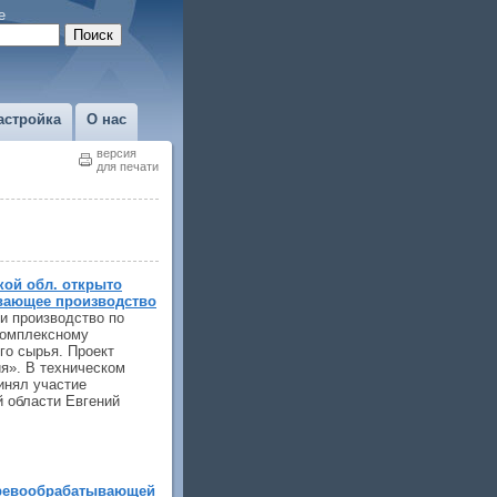
е
астройка
О нас
версия
для печати
кой обл. открыто
вающее производство
и производство по
комплексному
го сырья. Проект
я». В техническом
инял участие
й области Евгений
ревообрабатывающей