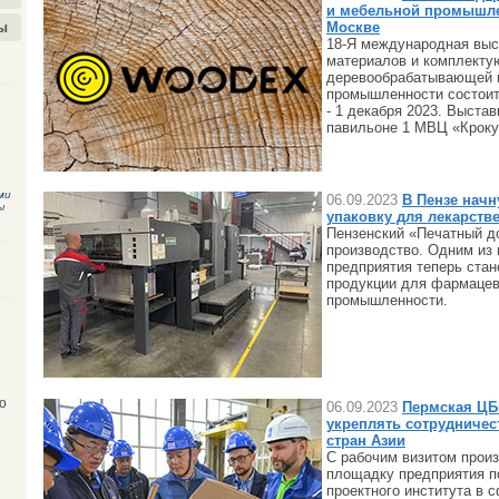
и мебельной промышле
Москве
ы
18-Я международная выс
материалов и комплект
деревообрабатывающей 
промышленности состоит
- 1 декабря 2023. Выстав
павильоне 1 МВЦ «Кроку
ми
06.09.2023
В Пензе начн
ы
упаковку для лекарств
Пензенский «Печатный д
производство. Одним из
предприятия теперь стан
продукции для фармацев
промышленности.
о
06.09.2023
Пермская ЦБ
укреплять сотрудничес
стран Азии
С рабочим визитом прои
площадку предприятия п
проектного института в 