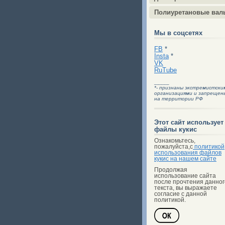
Полиуретановые вал
Мы в соцсетях
FB
*
Insta
*
VK
RuTube
_____
*- признаны экстремистски
организациями и запрещен
на территории РФ
Этот сайт использует
файлы кукис
Ознакомьтесь,
пожалуйста,с
политикой
использования файлов
кукис на нашем сайте
Продолжая
использование сайта
после прочтения данног
текста, вы выражаете
согласие с данной
политикой.