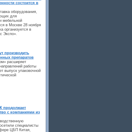
нности состоится в
тавка оборудования,
ующих для
и мебельной
ся в Москве 28 ноября
ка организуется в
с Экспо».
ут производить
енных препаратов
ом» расширяет
 направлений работы
ет выпуск упаковочной
тической
К продолжает
тво с компаниями из
зводственную
осетили специалисты
сфере ЦБП Китая,