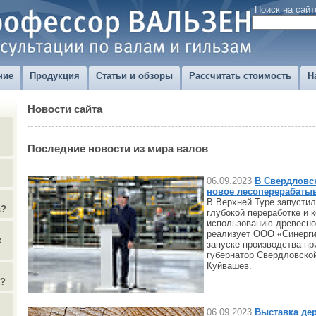
Поиск на сайт
ние
Продукция
Статьи и обзоры
Рассчитать стоимость
Н
Новости сайта
Последние новости из мира валов
06.09.2023
В Свердловс
новое лесоперерабаты
В Верхней Туре запустил
в?
глубокой переработке и 
использованию древесно
реализует ООО «Синерги
х
запуске производства пр
губернатор Свердловско
Куйвашев.
)?
06.09.2023
Выставка де