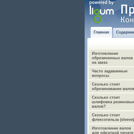
Главная
Содержа
Изготовление
обрезиненных валов
на заказ
Часто задаваемые
вопросы
Сколько стоит
обрезинивание вало
Сколько стоит
шлифовка резиновы
валов?
Сколько стоит
флексогильза (sleeve
Изготовление валов
для офсетной печати