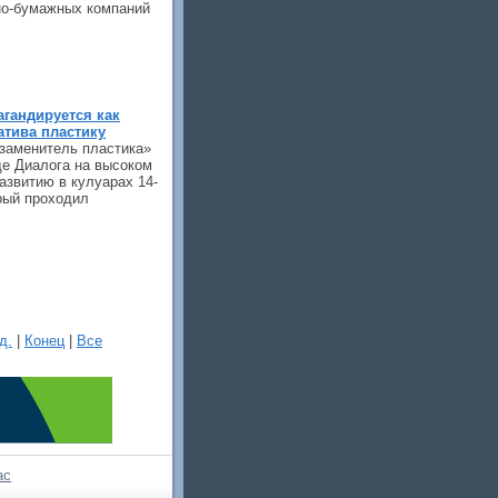
но-бумажных компаний
гандируется как
атива пластику
 заменитель пластика»
де Диалога на высоком
азвитию в кулуарах 14-
рый проходил
д.
|
Конец
|
Все
ас