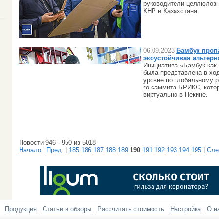
руководители целлюлоз
КНР и Казахстана.
06.09.2023
Бамбук пропа
экоустойчивая альтерн
Инициатива «Бамбук как
была представлена в хо
уровне по глобальному р
го саммита БРИКС, кото
виртуально в Пекине.
Новости 946 - 950 из 5018
Начало
|
Пред.
|
185
186
187
188
189
190
191
192
193
194
195
|
Сле
Продукция
Статьи и обзоры
Рассчитать стоимость
Настройка
О н