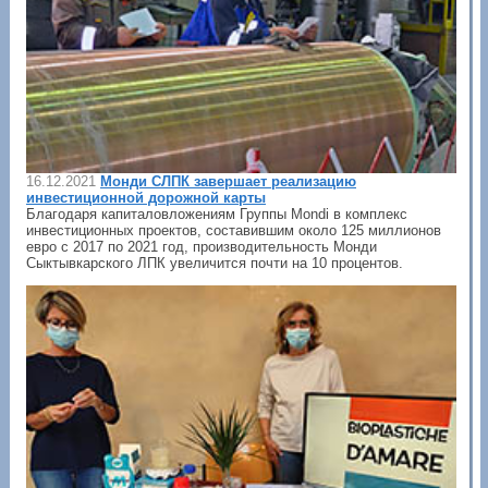
16.12.2021
Монди СЛПК завершает реализацию
инвестиционной дорожной карты
Благодаря капиталовложениям Группы Mondi в комплекс
инвестиционных проектов, составившим около 125 миллионов
евро с 2017 по 2021 год, производительность Монди
Сыктывкарского ЛПК увеличится почти на 10 процентов.