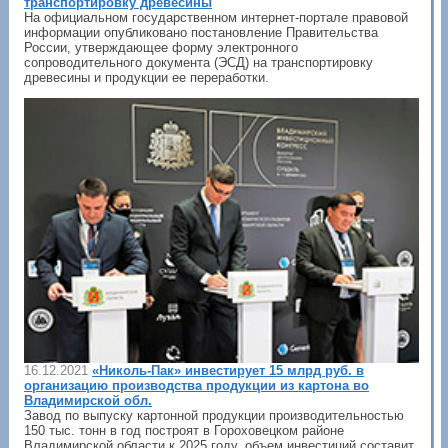
транспортировку древесины
На официальном государственном интернет-портале правовой
информации опубликовано постановление Правительства
России, утверждающее форму электронного
сопроводительного документа (ЭСД) на транспортировку
древесины и продукции ее переработки.
16.12.2021
«Николь-Пак» инвестирует 15 млрд руб. в
организацию производства продукции из картона во
Владимирской обл.
Завод по выпуску картонной продукции производительностью
150 тыс. тонн в год построят в Гороховецком районе
Владимирской области к 2025 году, объем инвестиций составит