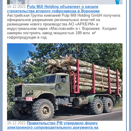
16.12.2021
Pulp Mill Holding объявляет о начале
строительства второго гофрозавода в Воронеже
Австрийская Группа компаний Pulp Mill Holding GmbH получила
официальное разрешение региональных властей на
размещение нового производства АО «АРХБУМ» в
индустриальном парке «Масловский» в г. Воронеже. Холдинг
намерен построить завод мощностью 188 млн. м²
гофропродукции в год.
16.12.2021
Правительство РФ утвердило форму
электронного сопроводительного документа на