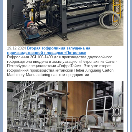
19.12.2024
Вторая гофролиния запущена на
производственной площадке «Петропак»
Гофролиния 2GL100-1400 для производства двухслойного
гофрокартона введена в эксплуатацию «Петропак» из Санкт-
Петербурга специалистами «ГофроТайм». Это уже вторая
гофролиния производства китайской Hebei Xinguang Carton
Machinery Manufacturing на этом предприятии.