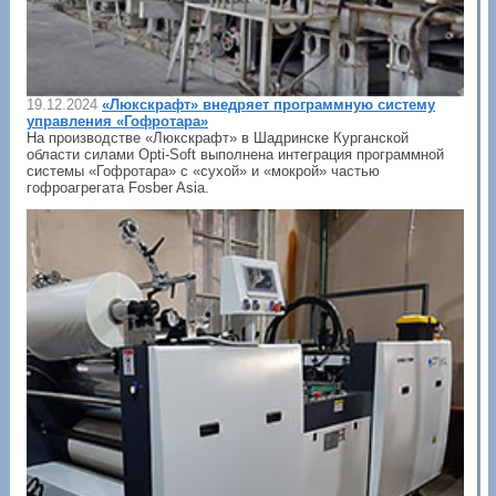
19.12.2024
«Люкскрафт» внедряет программную систему
управления «Гофротара»
На производстве «Люкскрафт» в Шадринске Курганской
области силами Opti-Soft выполнена интеграция программной
системы «Гофротара» с «сухой» и «мокрой» частью
гофроагрегата Fosber Asia.