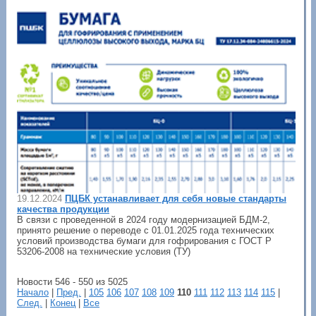
19.12.2024
ПЦБК устанавливает для себя новые стандарты
качества продукции
В связи с проведенной в 2024 году модернизацией БДМ-2,
принято решение о переводе с 01.01.2025 года технических
условий производства бумаги для гофрирования с ГОСТ Р
53206-2008 на технические условия (ТУ)
Новости 546 - 550 из 5025
Начало
|
Пред.
|
105
106
107
108
109
110
111
112
113
114
115
|
След.
|
Конец
|
Все