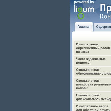
Главная
Содержа
Изготовление
обрезиненных валов
на заказ
Часто задаваемые
вопросы
Сколько стоит
обрезинивание вало
Сколько стоит
шлифовка резиновы
валов?
Сколько стоит
флексогильза (sleeve
Изготовление валов
для офсетной печати