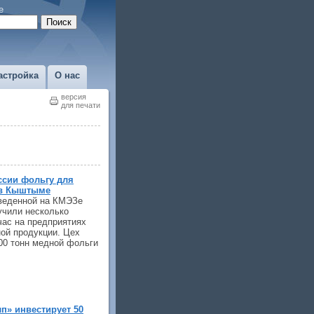
е
астройка
О нас
версия
для печати
ссии фольгу для
 в Кыштыме
веденной на КМЭЗе
учили несколько
час на предприятиях
ой продукции. Цех
00 тонн медной фольги
п» инвестирует 50