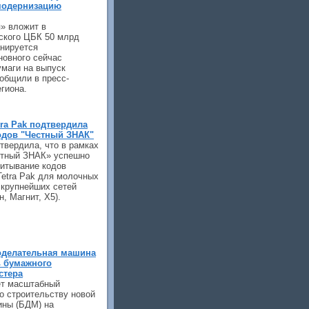
модернизацию
» вложит в
ского ЦБК 50 млрд
анируется
новного сейчас
умаги на выпуск
ообщили в пресс-
гиона.
ra Pak подтвердила
одов "Честный ЗНАК"
твердила, что в рамках
стный ЗНАК» успешно
читывание кодов
 Tetra Pak для молочных
 крупнейших сетей
, Магнит, X5).
оделательная машина
ь бумажного
стера
ет масштабный
о строительству новой
ины (БДМ) на