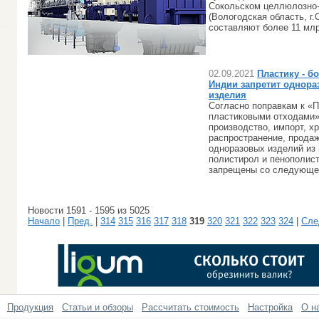
Сокольском целлюлозно
(Вологодская область, г.
составляют более 11 млр
02.09.2021
Пластику - б
Индии запретит однор
изделия
Согласно поправкам к «
пластиковыми отходами» 
производство, импорт, х
распространение, прода
одноразовых изделий из 
полистирол и пенополист
запрещены со следующег
Новости 1591 - 1595 из 5025
Начало
|
Пред.
|
314
315
316
317
318
319
320
321
322
323
324
|
Сле
Продукция
Статьи и обзоры
Рассчитать стоимость
Настройка
О н