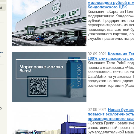
миллиардов рублей в 
Кондопожского ЦБК
ы
Компания «Карелия Палп
модернизацию Кондопож
рублей. Предприятие пл
переориентировать из ос
производства газетной б
упаковочного картона, с
службе правительства ре
ми
02.09.2021
Компания Tet
ы
100% считываемость к
Компания Tetra Pak® под
проекта маркировки «Че
завершились тесты на с
DataMatrix на упаковках
продуктов на площадках
розничной торговли (Ашан
о
02.09.2021
Новая бумаг
повысит экологичност
производственного кла
«Сегежа Групп» реализу
инвестиционный проект п
бумагоделательной маш