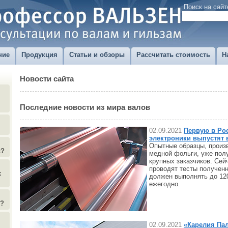
Поиск на сайт
ние
Продукция
Статьи и обзоры
Рассчитать стоимость
Н
Новости сайта
Последние новости из мира валов
02.09.2021
Первую в Ро
электроники выпустят
Опытные образцы, произ
в?
медной фольги, уже пол
крупных заказчиков. Сей
проводят тесты полученн
х
должен выполнять до 12
ежегодно.
)?
02.09.2021
«Карелия Пал