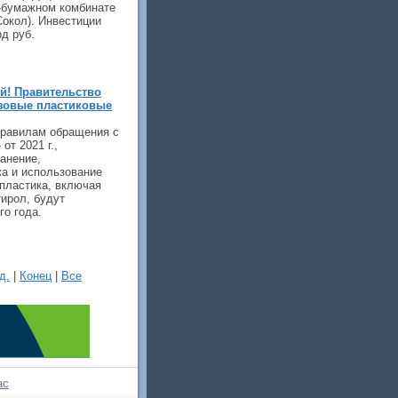
-бумажном комбинате
Сокол). Инвестиции
д руб.
ой! Правительство
азовые пластиковые
Правилам обращения с
от 2021 г.,
ранение,
жа и использование
пластика, включая
ирол, будут
о года.
д.
|
Конец
|
Все
ас