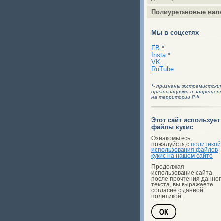
Полиуретановые вал
Мы в соцсетях
FB
*
Insta
*
VK
RuTube
_____
*- признаны экстремистски
организациями и запрещен
на территории РФ
Этот сайт использует
файлы кукис
Ознакомьтесь,
пожалуйста,с
политикой
использования файлов
кукис на нашем сайте
Продолжая
использование сайта
после прочтения данног
текста, вы выражаете
согласие с данной
политикой.