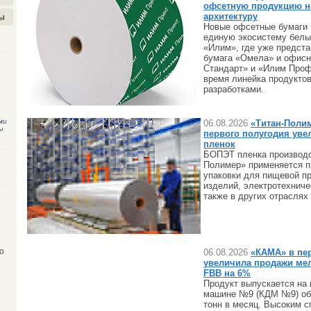
офсетную продукцию н
архитектуру
ы
Новые офсетные бумаги 
единую экосистему белы
«Илим», где уже предст
бумага «Омела» и офис
Стандарт» и «Илим Проф
время линейка продукто
разработками.
ми
06.08.2026
«Титан-Полим
ы
первого полугодия уве
пленок
БОПЭТ пленка производс
Полимер» применяется пр
упаковки для пищевой п
изделий, электротехниче
также в других отрасля
06.08.2026
«КАМА» в пе
о
увеличила продажи мел
FBB на 6%
Продукт выпускается на
машине №9 (КДМ №9) об
тонн в месяц. Высоким с