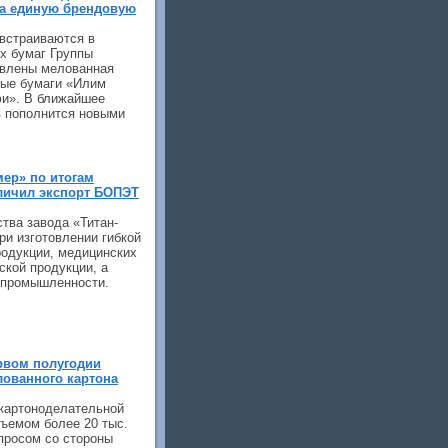
а единую брендовую
встраиваются в
х бумаг Группы
авлены мелованная
ные бумаги «Илим
и». В ближайшее
в пополнится новыми
ер» по итогам
личил экспорт БОПЭТ
тва завода «Титан-
и изготовлении гибкой
родукции, медицинских
ской продукции, а
х промышленности.
рвом полугодии
ованного картона
 картоноделательной
ъемом более 20 тыс.
просом со стороны