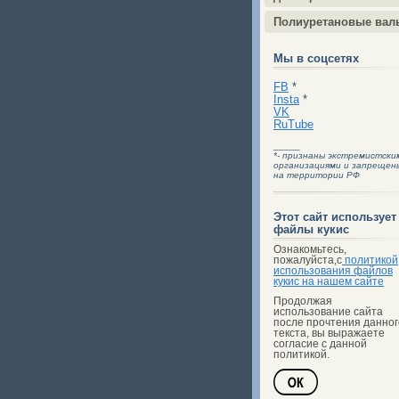
Полиуретановые вал
Мы в соцсетях
FB
*
Insta
*
VK
RuTube
_____
*- признаны экстремистски
организациями и запрещен
на территории РФ
Этот сайт использует
файлы кукис
Ознакомьтесь,
пожалуйста,с
политикой
использования файлов
кукис на нашем сайте
Продолжая
использование сайта
после прочтения данног
текста, вы выражаете
согласие с данной
политикой.