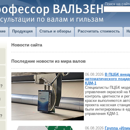
Поиск на сайт
ние
Продукция
Статьи и обзоры
Рассчитать стоимость
Н
Новости сайта
Последние новости из мира валов
06.08.2026
В ПЦБК внед
автоматического подде
КДМ-1
в?
Специалисты ПЦБК моде
управления окраской на 
контроль цветности и ре
х
краски выполняются авт
проекта насосная станци
были интегрированы в е
управления КДМ-1.
)?
06.08.2026
Группа «Или