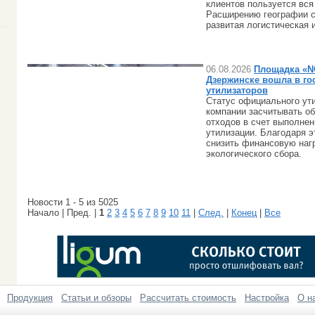
клиентов пользуется вся
Расширению географии с
развитая логистическая 
06.08.2026
Площадка «N
Дзержинске вошла в го
утилизаторов
Статус официального ут
компании засчитывать о
отходов в счет выполне
утилизации. Благодаря 
снизить финансовую нагр
экологического сбора.
Новости 1 - 5 из 5025
Начало | Пред. |
1
2
3
4
5
6
7
8
9
10
11
|
След.
|
Конец
|
Все
Продукция
Статьи и обзоры
Рассчитать стоимость
Настройка
О н