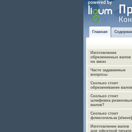
Главная
Содержа
Изготовление
обрезиненных валов
на заказ
Часто задаваемые
вопросы
Сколько стоит
обрезинивание вало
Сколько стоит
шлифовка резиновы
валов?
Сколько стоит
флексогильза (sleeve
Изготовление валов
для офсетной печати