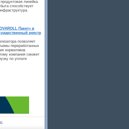
 продуктовая линейка.
быта способствует
инфраструктура.
OVAROLL Пакет» в
сударственный реестр
илизатора позволяет
бъемы переработанных
ния нормативов
этому компания сможет
узку по уплате
ас