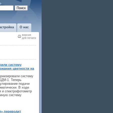
е
астройка
О нас
версия
для печати
рили систему
ржания цветности на
рнизировали систему
КДМ-1. Теперь
гулирование подачи
оматически. В ходе
я и спектрофотометр
диную систему
м» переводит