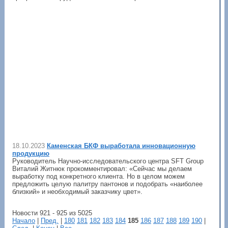
18.10.2023
Каменская БКФ выработала инновационную
продукцию
Руководитель Научно-исследовательского центра SFT Group
Виталий Житнюк прокомментировал: «Сейчас мы делаем
выработку под конкретного клиента. Но в целом можем
предложить целую палитру пантонов и подобрать «наиболее
близкий» и необходимый заказчику цвет».
Новости 921 - 925 из 5025
Начало
|
Пред.
|
180
181
182
183
184
185
186
187
188
189
190
|