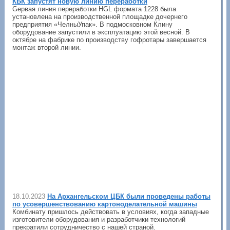
КБК запустят новую линию переработки
Gервая линия переработки HGL формата 1228 была
установлена на производственной площадке дочернего
предприятия «ЧелныУпак». В подмосковном Клину
оборудование запустили в эксплуатацию этой весной. В
октябре на фабрике по производству гофротары завершается
монтаж второй линии.
18.10.2023
На Архангельском ЦБК были проведены работы
по усовершенствованию картоноделательной машины
Комбинату пришлось действовать в условиях, когда западные
изготовители оборудования и разработчики технологий
прекратили сотрудничество с нашей страной.