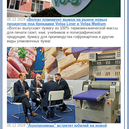
05.12.2024
«Волга» планирует вывод на рынок новых
продуктов под брендами Volga Liner и Volga Medium
«Волга» выпускает бумагу из 100% термомеханической массы
для печати газет, книг, учебников и полиграфической
продукции, бумагу для производства гофрокартона и другие
виды упаковочных бумаг.
05.12.2024
"Агропродмаш" встретит юбилей на новой