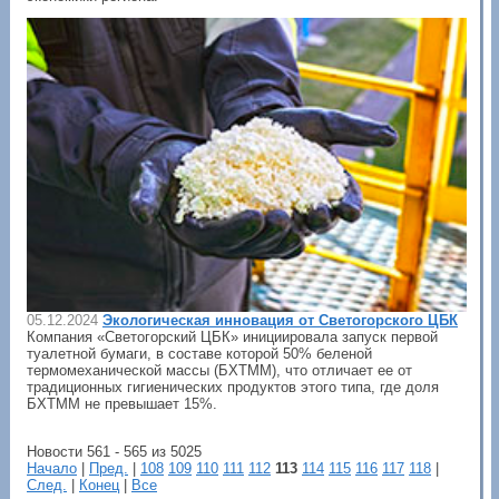
05.12.2024
Экологическая инновация от Светогорского ЦБК
Компания «Светогорский ЦБК» инициировала запуск первой
туалетной бумаги, в составе которой 50% беленой
термомеханической массы (БХТММ), что отличает ее от
традиционных гигиенических продуктов этого типа, где доля
БХТММ не превышает 15%.
Новости 561 - 565 из 5025
Начало
|
Пред.
|
108
109
110
111
112
113
114
115
116
117
118
|
След.
|
Конец
|
Все