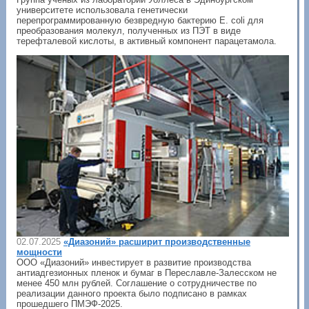
университете использовала генетически
перепрограммированную безвредную бактерию E. coli для
преобразования молекул, полученных из ПЭТ в виде
терефталевой кислоты, в активный компонент парацетамола.
02.07.2025
«Диазоний» расширит производственные
мощности
ООО «Диазоний» инвестирует в развитие производства
антиадгезионных пленок и бумаг в Переславле-Залесском не
менее 450 млн рублей. Соглашение о сотрудничестве по
реализации данного проекта было подписано в рамках
прошедшего ПМЭФ-2025.